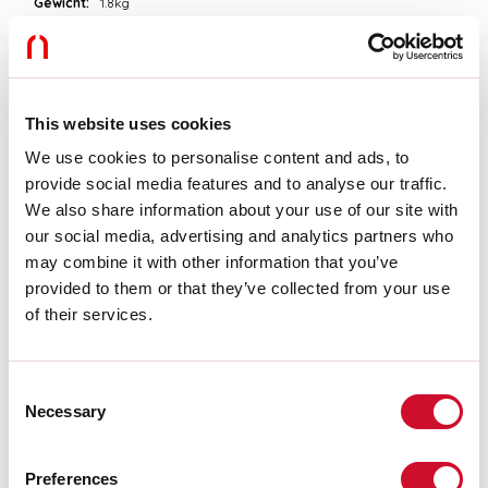
Gewicht:
1.8kg
Technische Daten
Eingangsleistung der Leuchte:
55.7W
This website uses cookies
Lichtstrom der Leuchte:
4460lm
IP:
20
We use cookies to personalise content and ads, to
Isolationsklasse:
I
provide social media features and to analyse our traffic.
Versorgungsspannung:
220-240V 50/60Hz
We also share information about your use of our site with
SELV:
Sì
our social media, advertising and analytics partners who
may combine it with other information that you’ve
Quelle
provided to them or that they’ve collected from your use
of their services.
Lichtquelle:
LED
Leistung der Stromquelle:
4X12W
Lichtstromquelle:
5500lm
Consent
Farbtemperatur:
3000K
Necessary
CRI:
>90
Selection
Farbtoleranz:
3 Step MacAdam
Lebensdauer LED:
50000h L80 B20
Preferences