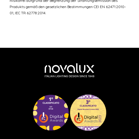
Risikofrei aufgrund der Begrenzung der Strahlungsemission des
Produkts gemäß den gesetzlichen Bestimmungen CEI EN 62471:2010-
01, IEC TR 62778:2014.