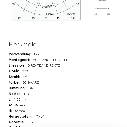
Merkmale
Verwendung:
Innen
Montageart:
AUFHÄNGELEUCHTEN
Emission:
DIREKTE/INDIREKTE
Optik:
SPOT
Strahl:
34°
Farbe:
SCHWARZ
Dimmung:
DALI
Notfall:
NO
L:
1125mm
A:
Ø63mm
H:
65mm
Hergestellt in:
ITALY
Garantie:
5 Jahre