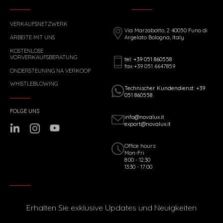
VERKAUFSNETZWERK
Via Marzabotto, 2 40050 Funo di
ARBEITE MIT UNS
Argelato Bologna, Italy
KOSTENLOSE
VORVERKAUFSBERATUNG
tel: +39 051 860558
fax +39 051 6647859
ONDERSTEUNING NA VERKOOP
WHISTLEBLOWING
Technischer Kundendienst: +39
051 860558
FOLGE UNS
info@novalux.it
export@novalux.it
Office hours:
Mon-Fri
8:00 - 12:30
13:30 - 17:00
Erhalten Sie exklusive Updates und Neuigkeiten