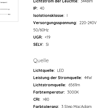
Lichtstrom der Leuchte:
3448lm
IP:
40
Isolationsklasse:
I
Versorgungsspannung:
220-240V
50/60Hz
UGR:
<19
SELV:
Sì
Quelle
Lichtquelle:
LED
Leistung der Stromquelle:
44W
Lichtstromquelle:
6561lm
Farbtemperatur:
3000K
CRI:
>80
Farbtoleranz:
3 Step MacAdam