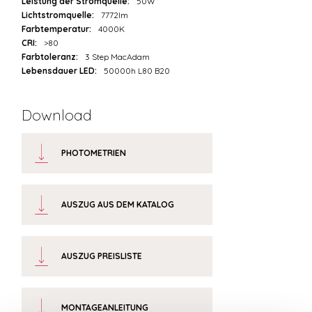
Leistung der Stromquelle:
50W
Lichtstromquelle:
7772lm
Farbtemperatur:
4000K
CRI:
>80
Farbtoleranz:
3 Step MacAdam
Lebensdauer LED:
50000h L80 B20
Download
PHOTOMETRIEN
AUSZUG AUS DEM KATALOG
AUSZUG PREISLISTE
MONTAGEANLEITUNG