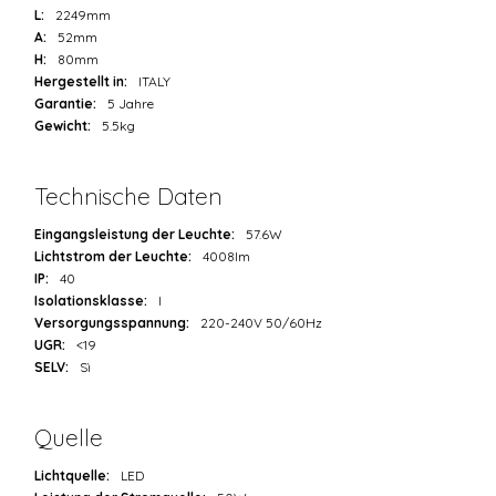
L:
2249mm
A:
52mm
H:
80mm
Hergestellt in:
ITALY
Garantie:
5 Jahre
Gewicht:
5.5kg
Technische Daten
Eingangsleistung der Leuchte:
57.6W
Lichtstrom der Leuchte:
4008lm
IP:
40
Isolationsklasse:
I
Versorgungsspannung:
220-240V 50/60Hz
UGR:
<19
SELV:
Sì
Quelle
Lichtquelle:
LED