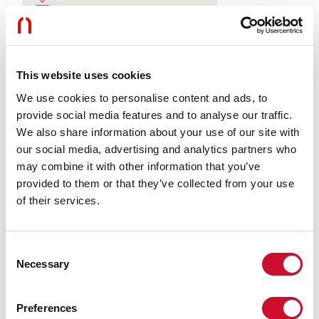
LIGHT SOURCE
This website uses cookies
We use cookies to personalise content and ads, to
CE-ZERTIFIZIERUNGEN
provide social media features and to analyse our traffic.
We also share information about your use of our site with
our social media, advertising and analytics partners who
BIM/CAD
may combine it with other information that you’ve
provided to them or that they’ve collected from your use
of their services.
DATENBLATT
Consent
Necessary
Selection
Übereinstimmung
CEI EN 60598-1:2015 + A11:2009. IEC 60598-2:2015 2-1, 2-2
Preferences