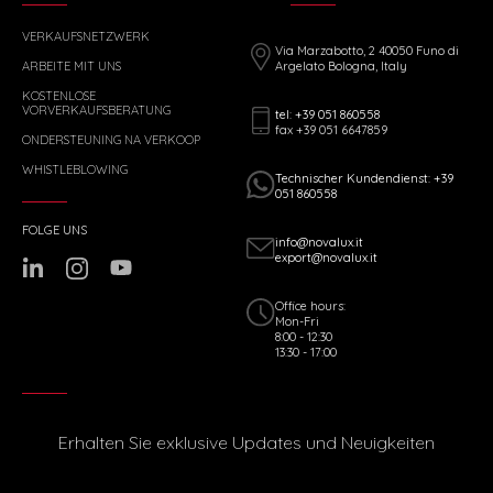
VERKAUFSNETZWERK
Via Marzabotto, 2 40050 Funo di
ARBEITE MIT UNS
Argelato Bologna, Italy
KOSTENLOSE
VORVERKAUFSBERATUNG
tel: +39 051 860558
fax +39 051 6647859
ONDERSTEUNING NA VERKOOP
WHISTLEBLOWING
Technischer Kundendienst: +39
051 860558
FOLGE UNS
info@novalux.it
export@novalux.it
Office hours:
Mon-Fri
8:00 - 12:30
13:30 - 17:00
Erhalten Sie exklusive Updates und Neuigkeiten