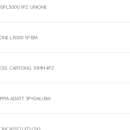
SP.L3000 1PZ. UNIONE
ONE L3000 5P BIA
ESS. CARTONG. 10MM 4PZ.
PIA ADATT. 3P+DALI BIA
T INCASSO LED (2X)