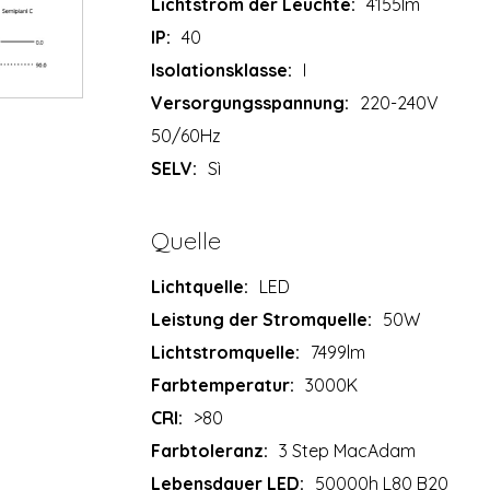
Lichtstrom der Leuchte:
4155lm
IP:
40
Isolationsklasse:
I
Versorgungsspannung:
220-240V
50/60Hz
SELV:
Sì
Quelle
Lichtquelle:
LED
Leistung der Stromquelle:
50W
Lichtstromquelle:
7499lm
Farbtemperatur:
3000K
CRI:
>80
Farbtoleranz:
3 Step MacAdam
Lebensdauer LED:
50000h L80 B20