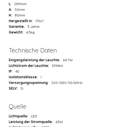
L:
2811mm
A:
52mm
H:
80mm
Hergestellt in:
ITALY
Garantie:
5 Jahre
Gewicht:
6.5kg
Technische Daten
Eingangsleistung der Leuchte:
69.7W
Lichtstrom der Leuchte:
5194lm
IP:
40
Isolationsklasse:
I
Versorgungsspannung:
220-240V 50/60Hz
SELV:
Sì
Quelle
Lichtquelle:
LED
Leistung der Stromquelle:
63W