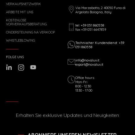
VERKAUFSNETZWERK
Via Marzabotto, 2 40050 Funo di
ARBEITE MIT UNS
Argelato Bologna, Italy
KOSTENLOSE
VORVERKAUFSBERATUNG
tel: +39 051 860558
fax +39 051 6647859
ONDERSTEUNING NA VERKOOP
WHISTLEBLOWING
Technischer Kundendienst: +39
051 860558
FOLGE UNS
info@novalux.it
export@novalux.it
Office hours:
Mon-Fri
8:00 - 12:30
13:30 - 17:00
Erhalten Sie exklusive Updates und Neuigkeiten
ABONNIERE UNSEREN NEWSLETTER