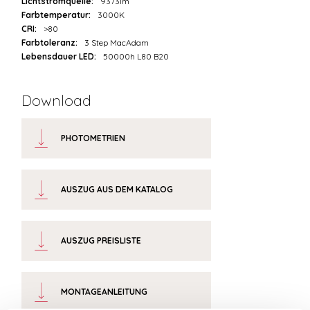
Lichtstromquelle:
9373lm
Farbtemperatur:
3000K
CRI:
>80
Farbtoleranz:
3 Step MacAdam
Lebensdauer LED:
50000h L80 B20
Download
PHOTOMETRIEN
AUSZUG AUS DEM KATALOG
AUSZUG PREISLISTE
MONTAGEANLEITUNG