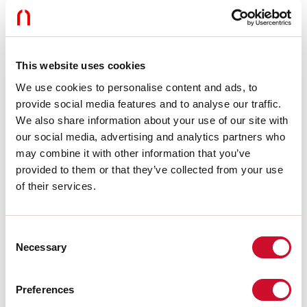
LIGHT SOURCE
This website uses cookies
CE-ZERTIFIZIERUNGEN
We use cookies to personalise content and ads, to
provide social media features and to analyse our traffic.
We also share information about your use of our site with
BIM/CAD
our social media, advertising and analytics partners who
may combine it with other information that you’ve
provided to them or that they’ve collected from your use
DATENBLATT
of their services.
Consent
Übereinstimmung
Necessary
Selection
CEI EN 60598-1:2015 + A11:2009. IEC 60598-2:2015 2-1, 2-2
Preferences