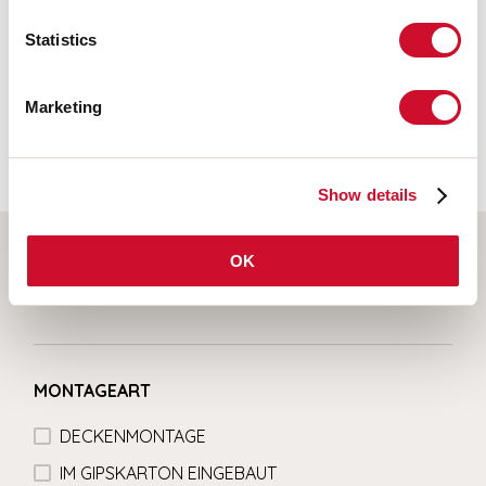
Photobiologisches Risiko
Statistics
RISIKOGRUPPE 0
Zertifiziertes Gerät in der RISIKO-FREIEN GRUPPE, in
Marketing
Übereinstimmung mit der Bestimmung CEI EN 62471:2010-01, IEC TR
62778:2014.
Show details
OK
Wählen Sie Ihr Produkt
MONTAGEART
DECKENMONTAGE
IM GIPSKARTON EINGEBAUT