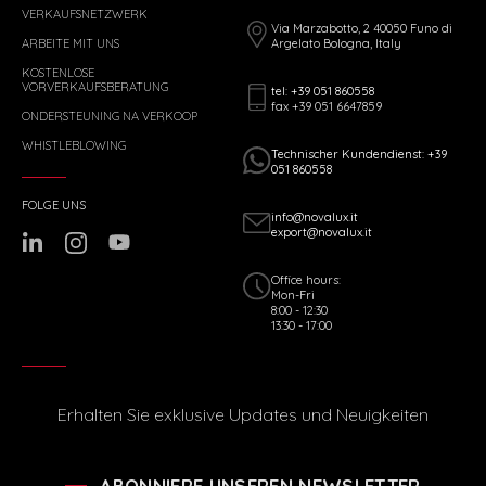
VERKAUFSNETZWERK
Via Marzabotto, 2 40050 Funo di
ARBEITE MIT UNS
Argelato Bologna, Italy
KOSTENLOSE
VORVERKAUFSBERATUNG
tel: +39 051 860558
fax +39 051 6647859
ONDERSTEUNING NA VERKOOP
WHISTLEBLOWING
Technischer Kundendienst: +39
051 860558
FOLGE UNS
info@novalux.it
export@novalux.it
Office hours:
Mon-Fri
8:00 - 12:30
13:30 - 17:00
Erhalten Sie exklusive Updates und Neuigkeiten
ABONNIERE UNSEREN NEWSLETTER