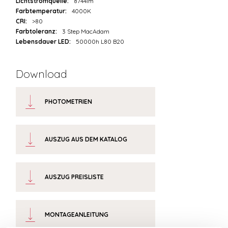
Lichtstromquelle:
8744lm
Farbtemperatur:
4000K
CRI:
>80
Farbtoleranz:
3 Step MacAdam
Lebensdauer LED:
50000h L80 B20
Download
PHOTOMETRIEN
AUSZUG AUS DEM KATALOG
AUSZUG PREISLISTE
MONTAGEANLEITUNG