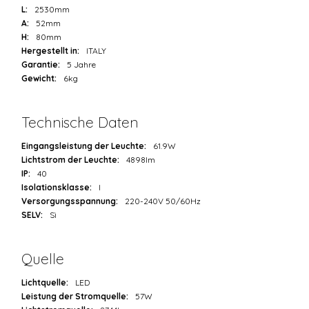
L:
2530mm
A:
52mm
H:
80mm
Hergestellt in:
ITALY
Garantie:
5 Jahre
Gewicht:
6kg
Technische Daten
Eingangsleistung der Leuchte:
61.9W
Lichtstrom der Leuchte:
4898lm
IP:
40
Isolationsklasse:
I
Versorgungsspannung:
220-240V 50/60Hz
SELV:
Sì
Quelle
Lichtquelle:
LED
Leistung der Stromquelle:
57W