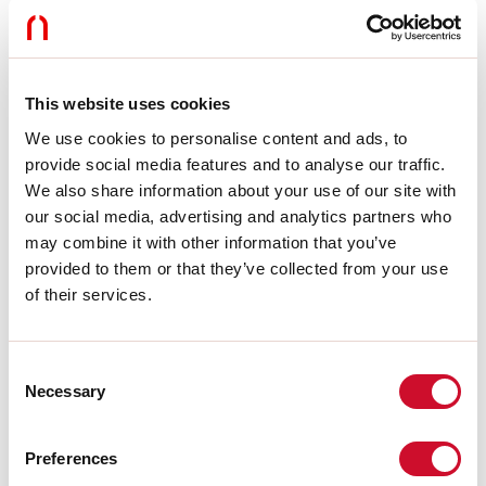
LIGHT SOURCE
This website uses cookies
CE-ZERTIFIZIERUNGEN
We use cookies to personalise content and ads, to
provide social media features and to analyse our traffic.
We also share information about your use of our site with
BIM/CAD
our social media, advertising and analytics partners who
may combine it with other information that you’ve
provided to them or that they’ve collected from your use
DATENBLATT
of their services.
Consent
Übereinstimmung
Necessary
Selection
CEI EN 60598-1:2015 + A11:2009. IEC 60598-2:2015 2-1, 2-2
Preferences