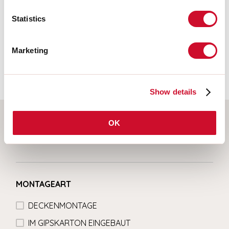
Photobiologisches Risiko
Statistics
RISIKOGRUPPE 0
Zertifiziertes Gerät in der RISIKO-FREIEN GRUPPE, in
Marketing
Übereinstimmung mit der Bestimmung CEI EN 62471:2010-01, IEC TR
62778:2014.
Show details
OK
Wählen Sie Ihr Produkt
MONTAGEART
DECKENMONTAGE
IM GIPSKARTON EINGEBAUT