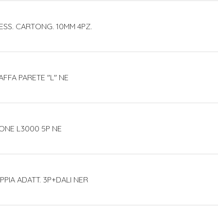
ESS. CARTONG. 10MM 4PZ.
AFFA PARETE "L" NE
IONE L3000 5P NE
PPIA ADATT. 3P+DALI NER