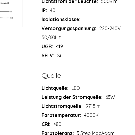
Lichtstrom der Leuchte:
5009lm
IP:
40
Isolationsklasse:
I
Versorgungsspannung:
220-240V
50/60Hz
UGR:
<19
SELV:
Sì
Quelle
Lichtquelle:
LED
Leistung der Stromquelle:
63W
Lichtstromquelle:
9715lm
Farbtemperatur:
4000K
CRI:
>80
Farbtoleranz:
3 Step MacAdam