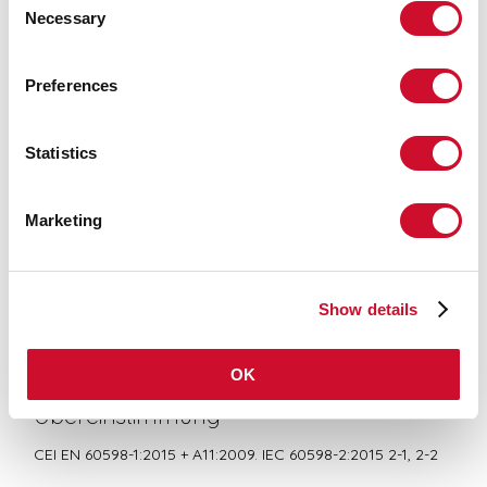
Necessary
Selection
LIGHT SOURCE
Preferences
Statistics
CE-ZERTIFIZIERUNGEN
Marketing
BIM/CAD
Show details
DATENBLATT
OK
Übereinstimmung
CEI EN 60598-1:2015 + A11:2009. IEC 60598-2:2015 2-1, 2-2