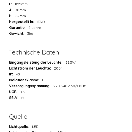
L:
1125mm
A:
70mm
H:
62mm
Hergestellt in:
ITALY
Garantie:
5 Jahre
Gewicht:
3kg
Technische Daten
Eingangsleistung der Leuchte:
28.5W
Lichtstrom der Leuchte:
2004lm
IP:
40
Isolationsklasse:
I
Versorgungsspannung:
220-240V 50/60Hz
UGR:
<19
SELV:
Sì
Quelle
Lichtquelle:
LED