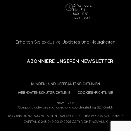
Office hours:
Mon-Fri
8:00 - 12:30
13:30 - 17:00
Erhalten Sie exklusive Updates und Neuigkeiten
ABONNIERE UNSEREN NEWSLETTER
KUNDEN- UND LIEFERANTENRICHTLINIEN
WEB-DATENSCHUTZRICHTLINIE
COOKIES-RICHTLINIE
Novalux Srl
Company activities managed and coordinated by SLV Gmbh
Tax Code 01170060378 - VAT N. 00536541204 - REA BO-239674 - SHARE
CAPITAL € 248.040,00 © 2021 COPYRIGHT NOVALUX