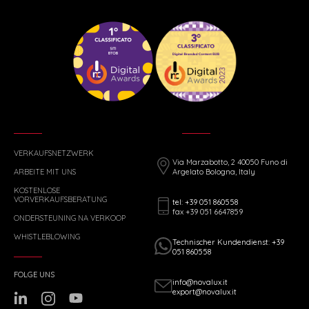
VERKAUFSNETZWERK
Via Marzabotto, 2 40050 Funo di
ARBEITE MIT UNS
Argelato Bologna, Italy
KOSTENLOSE
VORVERKAUFSBERATUNG
tel: +39 051 860558
fax +39 051 6647859
ONDERSTEUNING NA VERKOOP
WHISTLEBLOWING
Technischer Kundendienst: +39
051 860558
FOLGE UNS
info@novalux.it
export@novalux.it