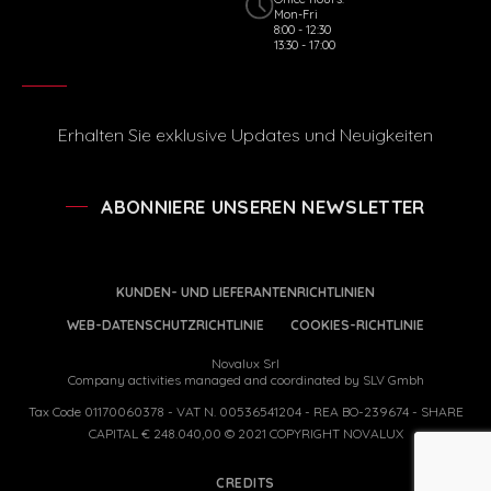
Mon-Fri
8:00 - 12:30
13:30 - 17:00
Erhalten Sie exklusive Updates und Neuigkeiten
ABONNIERE UNSEREN NEWSLETTER
KUNDEN- UND LIEFERANTENRICHTLINIEN
WEB-DATENSCHUTZRICHTLINIE
COOKIES-RICHTLINIE
Novalux Srl
Company activities managed and coordinated by SLV Gmbh
Tax Code 01170060378 - VAT N. 00536541204 - REA BO-239674 - SHARE
CAPITAL € 248.040,00 © 2021 COPYRIGHT NOVALUX
CREDITS