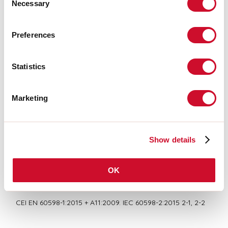
Necessary
Selection
LIGHT SOURCE
Preferences
CE-ZERTIFIZIERUNGEN
Statistics
Marketing
BIM/CAD
DATENBLATT
Show details
OK
Übereinstimmung
CEI EN 60598-1:2015 + A11:2009. IEC 60598-2:2015 2-1, 2-2