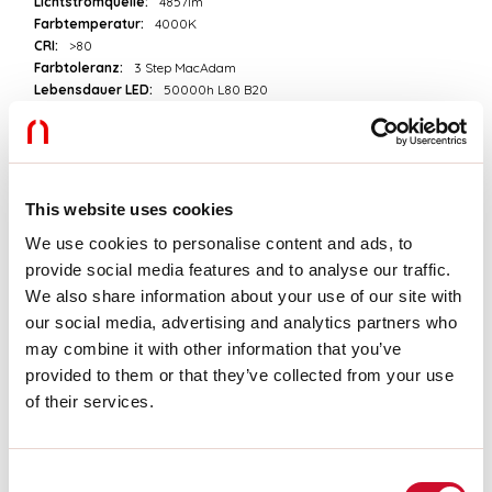
Lichtstromquelle:
4857lm
Farbtemperatur:
4000K
CRI:
>80
Farbtoleranz:
3 Step MacAdam
Lebensdauer LED:
50000h L80 B20
Download
This website uses cookies
PHOTOMETRIEN
We use cookies to personalise content and ads, to
provide social media features and to analyse our traffic.
We also share information about your use of our site with
AUSZUG AUS DEM KATALOG
our social media, advertising and analytics partners who
may combine it with other information that you’ve
provided to them or that they’ve collected from your use
AUSZUG PREISLISTE
of their services.
MONTAGEANLEITUNG
Consent