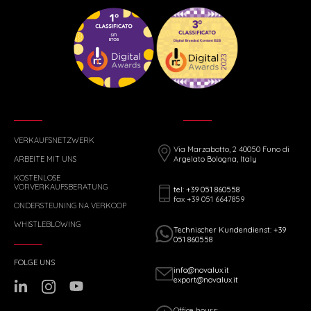
VERKAUFSNETZWERK
Via Marzabotto, 2 40050 Funo di
ARBEITE MIT UNS
Argelato Bologna, Italy
KOSTENLOSE
VORVERKAUFSBERATUNG
tel: +39 051 860558
fax +39 051 6647859
ONDERSTEUNING NA VERKOOP
WHISTLEBLOWING
Technischer Kundendienst: +39
051 860558
FOLGE UNS
info@novalux.it
export@novalux.it
Office hours: