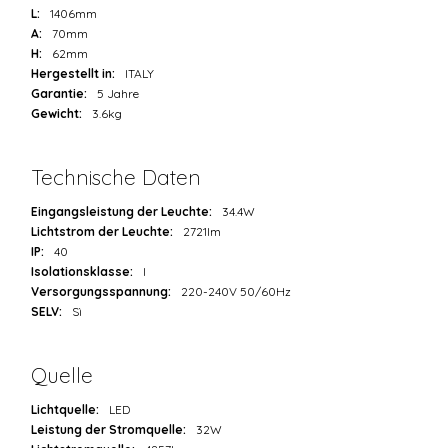
L:
1406mm
A:
70mm
H:
62mm
Hergestellt in:
ITALY
Garantie:
5 Jahre
Gewicht:
3.6kg
Technische Daten
Eingangsleistung der Leuchte:
34.4W
Lichtstrom der Leuchte:
2721lm
IP:
40
Isolationsklasse:
I
Versorgungsspannung:
220-240V 50/60Hz
SELV:
Sì
Quelle
Lichtquelle:
LED
Leistung der Stromquelle:
32W