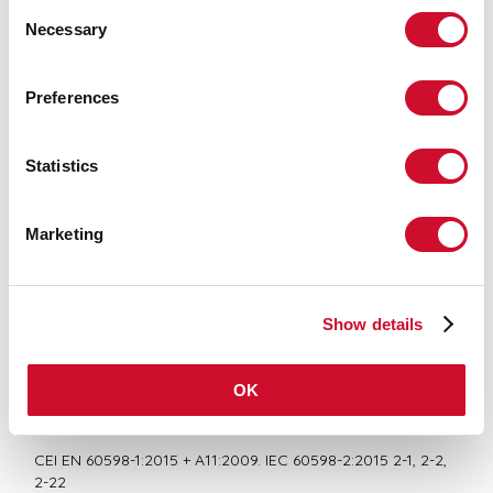
Consent
Necessary
Selection
LIGHT SOURCE
Preferences
CE-ZERTIFIZIERUNGEN
Statistics
Marketing
BIM/CAD
DATENBLATT
Show details
OK
Übereinstimmung
CEI EN 60598-1:2015 + A11:2009. IEC 60598-2:2015 2-1, 2-2,
2-22