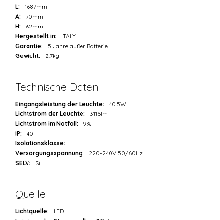
L:
1687mm
A:
70mm
H:
62mm
Hergestellt in:
ITALY
Garantie:
5 Jahre außer Batterie
Gewicht:
2.7kg
Technische Daten
Eingangsleistung der Leuchte:
40.5W
Lichtstrom der Leuchte:
3116lm
Lichtstrom im Notfall:
9%
IP:
40
Isolationsklasse:
I
Versorgungsspannung:
220-240V 50/60Hz
SELV:
Sì
Quelle
Lichtquelle:
LED