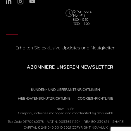
Office hours:
Mon-Fri
8:00 - 12:30
13:30 - 17:00
Erhalten Sie exklusive Updates und Neuigkeiten
ABONNIERE UNSEREN NEWSLETTER
KUNDEN- UND LIEFERANTENRICHTLINIEN
WEB-DATENSCHUTZRICHTLINIE
COOKIES-RICHTLINIE
Novalux Srl
Company activities managed and coordinated by SLV Gmbh
Tax Code 01170060378 - VAT N. 00536541204 - REA BO-239674 - SHARE
CAPITAL € 248.040,00 © 2021 COPYRIGHT NOVALUX