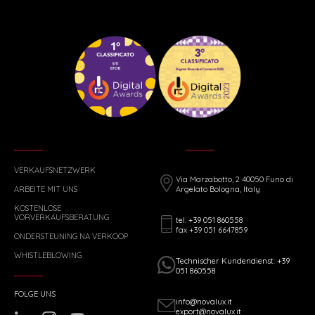
VERKAUFSNETZWERK
Via Marzabotto, 2 40050 Funo di
ARBEITE MIT UNS
Argelato Bologna, Italy
KOSTENLOSE
VORVERKAUFSBERATUNG
tel: +39 051 860558
fax +39 051 6647859
ONDERSTEUNING NA VERKOOP
WHISTLEBLOWING
Technischer Kundendienst: +39
051 860558
FOLGE UNS
info@novalux.it
export@novalux.it