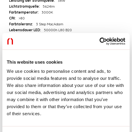
Leistung der Stromquelle:
38W
Lichtstromquelle:
5624lm
Farbtemperatur:
3000K
CRI:
>80
Farbtoleranz:
3 Step MacAdam
Lebensdauer LED:
50000h L80 B20
Download
This website uses cookies
PHOTOMETRIEN
We use cookies to personalise content and ads, to
provide social media features and to analyse our traffic.
We also share information about your use of our site with
AUSZUG AUS DEM KATALOG
our social media, advertising and analytics partners who
may combine it with other information that you’ve
provided to them or that they’ve collected from your use
AUSZUG PREISLISTE
of their services.
MONTAGEANLEITUNG