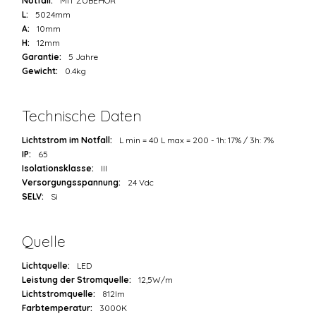
Notfall:
MIT ZUBEHÖR
L:
5024mm
A:
10mm
H:
12mm
Garantie:
5 Jahre
Gewicht:
0.4kg
Technische Daten
Lichtstrom im Notfall:
L min = 40 L max = 200 - 1h: 17% / 3h: 7%
IP:
65
Isolationsklasse:
III
Versorgungsspannung:
24 Vdc
SELV:
Sì
Quelle
Lichtquelle:
LED
Leistung der Stromquelle:
12,5W/m
Lichtstromquelle:
812lm
Farbtemperatur:
3000K