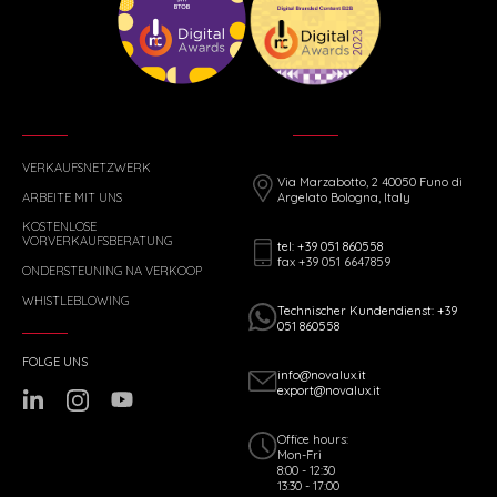
VERKAUFSNETZWERK
Via Marzabotto, 2 40050 Funo di
ARBEITE MIT UNS
Argelato Bologna, Italy
KOSTENLOSE
VORVERKAUFSBERATUNG
tel: +39 051 860558
fax +39 051 6647859
ONDERSTEUNING NA VERKOOP
WHISTLEBLOWING
Technischer Kundendienst: +39
051 860558
FOLGE UNS
info@novalux.it
export@novalux.it
Office hours:
Mon-Fri
8:00 - 12:30
13:30 - 17:00