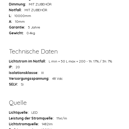
Dimmung:
MIT ZUBEHÖR
Notfall:
MIT ZUBEHÖR
L:
10000mm
A:
10mm
Garantie:
5 Jahre
Gewicht:
0.4kg
Technische Daten
Lichtstrom im Notfall:
L min = 50 L max = 200 - 1h: 17% / 3h: 7%
IP:
20
Isolationsklasse:
III
Versorgungsspannung:
48 Vdc
SELV:
Sì
Quelle
Lichtquelle:
LED
Leistung der Stromquelle:
11W/m
Lichtstromquelle:
1482lm