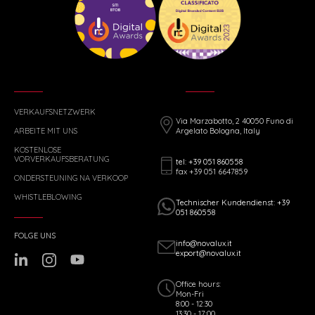
VERKAUFSNETZWERK
Via Marzabotto, 2 40050 Funo di
ARBEITE MIT UNS
Argelato Bologna, Italy
KOSTENLOSE
VORVERKAUFSBERATUNG
tel: +39 051 860558
fax +39 051 6647859
ONDERSTEUNING NA VERKOOP
WHISTLEBLOWING
Technischer Kundendienst: +39
051 860558
FOLGE UNS
info@novalux.it
export@novalux.it
Office hours:
Mon-Fri
8:00 - 12:30
13:30 - 17:00