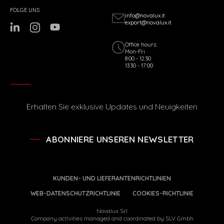
FOLGE UNS
info@novalux.it
export@novalux.it
Office hours:
Mon-Fri
8:00 - 12:30
13:30 - 17:00
Erhalten Sie exklusive Updates und Neuigkeiten
ABONNIERE UNSEREN NEWSLETTER
KUNDEN- UND LIEFERANTENRICHTLINIEN
WEB-DATENSCHUTZRICHTLINIE
COOKIES-RICHTLINIE
Novalux Srl
Company activities managed and coordinated by SLV Gmbh