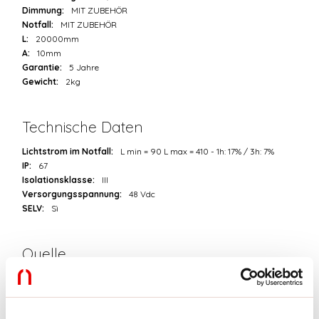
Dimmung:
MIT ZUBEHÖR
Notfall:
MIT ZUBEHÖR
L:
20000mm
A:
10mm
Garantie:
5 Jahre
Gewicht:
2kg
Technische Daten
Lichtstrom im Notfall:
L min = 90 L max = 410 - 1h: 17% / 3h: 7%
IP:
67
Isolationsklasse:
III
Versorgungsspannung:
48 Vdc
SELV:
Sì
Quelle
Lichtquelle:
LED
Leistung der Stromquelle:
6W/m
Lichtstromquelle:
708lm