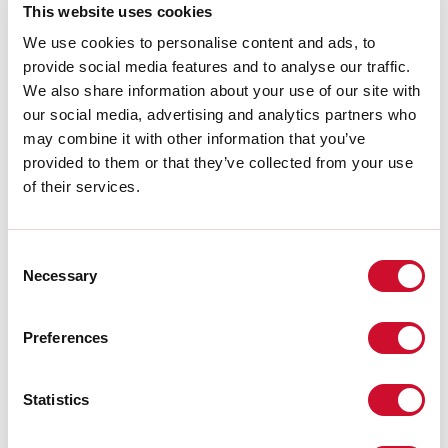
Farbtemperatur:
3000K
This website uses cookies
CRI:
>90
We use cookies to personalise content and ads, to
Lebensdauer LED:
30000h L70 B20
provide social media features and to analyse our traffic.
We also share information about your use of our site with
Download
our social media, advertising and analytics partners who
may combine it with other information that you’ve
PHOTOMETRIEN
provided to them or that they’ve collected from your use
of their services.
AUSZUG AUS DEM KATALOG
Consent
Necessary
Selection
MONTAGEANLEITUNG
Preferences
LIGHT SOURCE
Statistics