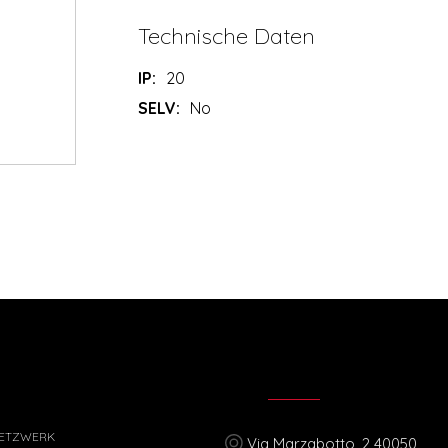
Technische Daten
IP:
20
SELV:
No
ETZWERK
Via Marzabotto, 2 40050