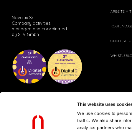
ARBEITE MIT
Novalux Srl
Company activities
KOSTENLOS
managed and coordinated
by SLV Gmbh
ONDERSTEU
WHISTLEBL
This website uses cookie
We use cookies to personal
traffic. We also share info
analytics partners who may
KUNDEN- UND LIEFERANTENRICHTLINIEN
WEB-DATENSCHUTZRICH