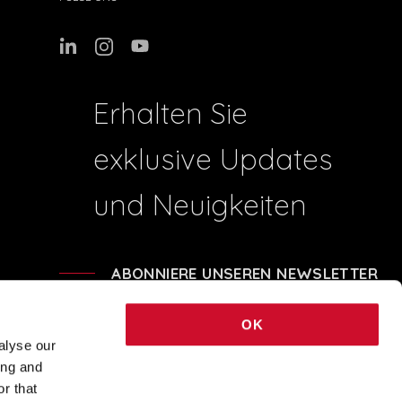
Erhalten Sie
exklusive Updates
und Neuigkeiten
ABONNIERE UNSEREN NEWSLETTER
OK
alyse our
ing and
41204 - REA BO-239674 - SHARE CAPITAL € 248.040,00 © 2021 COPYRIGHT
r that
NOVALUX