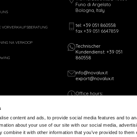
Funo di Argelato
Bologna, Italy
 UNS
tel: +39 051 860558
E VORVERKAUFSBERATUNG
fax +39 051 6647859
NING NA VERKOOP
Technischer
Kundendienst: +39 051
860558
OWING
info@novalux.it
export@novalux.it
Office hours:
Mon-Fri
8:00 - 12:30
s
13:30 - 17:00
ise content and ads, to provide social media features and to an
rmation about your use of our site with our social media, advertis
Tax Code 01170060378 - VAT N. 005365
 combine it with other information that you’ve provided to them o
TLINIE
COOKIES-RICHTLINIE