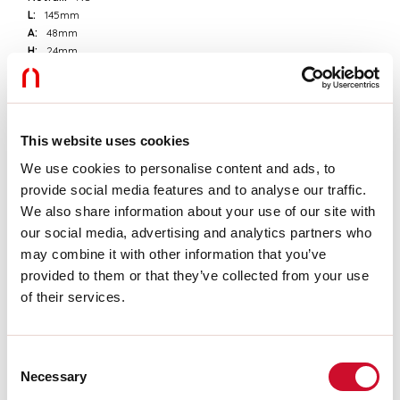
L:
145mm
A:
48mm
H:
24mm
D:
54mm
Garantie:
3 Jahre
Gewicht:
0.21kg
This website uses cookies
Technische Daten
We use cookies to personalise content and ads, to
provide social media features and to analyse our traffic.
Eingangsleistung der Leuchte:
100W
IP:
20
We also share information about your use of our site with
Isolationsklasse:
I
our social media, advertising and analytics partners who
Versorgungsspannung:
220-240V 50/60Hz
may combine it with other information that you’ve
SELV:
Sì
provided to them or that they’ve collected from your use
of their services.
Download
Consent
AUSZUG AUS DEM KATALOG
Necessary
Selection