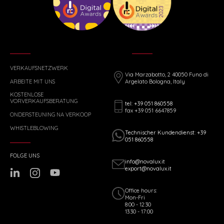
VERKAUFSNETZWERK
Via Marzabotto, 2 40050 Funo di
ARBEITE MIT UNS
Argelato Bologna, Italy
KOSTENLOSE
VORVERKAUFSBERATUNG
tel: +39 051 860558
fax +39 051 6647859
ONDERSTEUNING NA VERKOOP
WHISTLEBLOWING
Technischer Kundendienst: +39
051 860558
FOLGE UNS
info@novalux.it
export@novalux.it
Office hours:
Mon-Fri
8:00 - 12:30
13:30 - 17:00