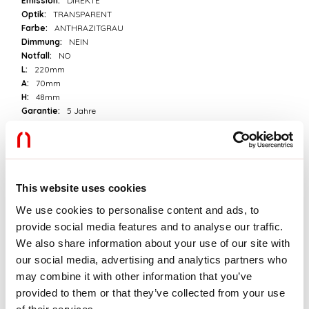
Emission:
DIREKTE
Optik:
TRANSPARENT
Farbe:
ANTHRAZITGRAU
Dimmung:
NEIN
Notfall:
NO
L:
220mm
A:
70mm
H:
48mm
Garantie:
5 Jahre
Gewicht:
0.8kg
Technische Daten
This website uses cookies
Eingangsleistung der Leuchte:
14W
Lichtstrom der Leuchte:
980/1000/1020lm
We use cookies to personalise content and ads, to
IP:
65
provide social media features and to analyse our traffic.
Isolationsklasse:
I
We also share information about your use of our site with
Versorgungsspannung:
220-240V 50/60Hz
our social media, advertising and analytics partners who
SELV:
No
may combine it with other information that you’ve
provided to them or that they’ve collected from your use
Quelle