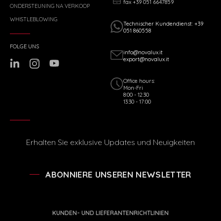
fax +39 051 6647859
ONDERSTEUNING NA VERKOOP
WHISTLEBLOWING
Technischer Kundendienst: +39
051 860558
FOLGE UNS
info@novalux.it
export@novalux.it
Office hours:
Mon-Fri
8:00 - 12:30
13:30 - 17:00
Erhalten Sie exklusive Updates und Neuigkeiten
ABONNIERE UNSEREN NEWSLETTER
KUNDEN- UND LIEFERANTENRICHTLINIEN