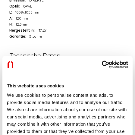
Emission:
DIREKTE
Optik:
OPAL
L:
1058x1058mm
A:
120mm
H:
12,5mm
Hergestellt in:
ITALY
Garantie:
5 Jahre
Technische Daten
IP:
40
SELV:
No
This website uses cookies
Download
We use cookies to personalise content and ads, to
provide social media features and to analyse our traffic.
PHOTOMETRIEN
We also share information about your use of our site with
our social media, advertising and analytics partners who
may combine it with other information that you’ve
AUSZUG AUS DEM KATALOG
provided to them or that they’ve collected from your use