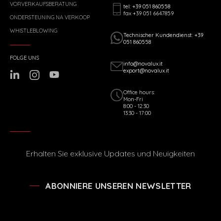
VORVERKAUFSBERATUNG
tel: +39 051 860558
fax +39 051 6647859
ONDERSTEUNING NA VERKOOP
WHISTLEBLOWING
Technischer Kundendienst: +39
051 860558
FOLGE UNS
info@novalux.it
export@novalux.it
Office hours:
Mon-Fri
8:00 - 12:30
13:30 - 17:00
Erhalten Sie exklusive Updates und Neuigkeiten
ABONNIERE UNSEREN NEWSLETTER