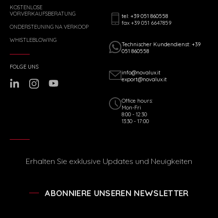
KOSTENLOSE
VORVERKAUFSBERATUNG
tel: +39 051 860558
fax +39 051 6647859
ONDERSTEUNING NA VERKOOP
WHISTLEBLOWING
Technischer Kundendienst: +39
051 860558
FOLGE UNS
info@novalux.it
export@novalux.it
Office hours:
Mon-Fri
8:00 - 12:30
13:30 - 17:00
Erhalten Sie exklusive Updates und Neuigkeiten
ABONNIERE UNSEREN NEWSLETTER