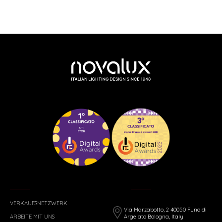
VERKAUFSNETZWERK
Via Marzabotto, 2 40050 Funo di
ARBEITE MIT UNS
Argelato Bologna, Italy