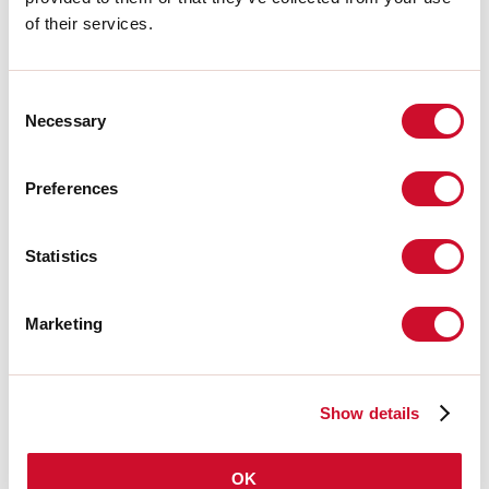
AUSZUG AUS DEM KATALOG
of their services.
MONTAGEANLEITUNG
Consent
Necessary
Selection
LIGHT SOURCE
Preferences
CE-ZERTIFIZIERUNGEN
Statistics
Marketing
DATENBLATT
Show details
Schirme
OK