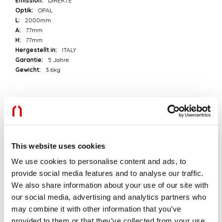
Emission:
DIREKTE
Optik:
OPAL
L:
2000mm
A:
77mm
H:
77mm
Hergestellt in:
ITALY
Garantie:
5 Jahre
Gewicht:
3.6kg
Technische Daten
IP:
40
SELV:
No
This website uses cookies
Download
We use cookies to personalise content and ads, to
provide social media features and to analyse our traffic.
We also share information about your use of our site with
PHOTOMETRIEN
our social media, advertising and analytics partners who
may combine it with other information that you’ve
provided to them or that they’ve collected from your use