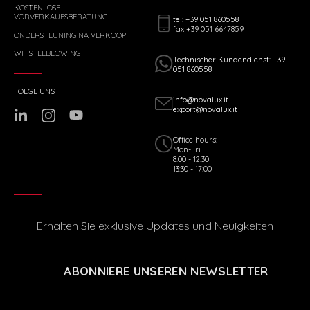
KOSTENLOSE
VORVERKAUFSBERATUNG
tel: +39 051 860558
fax +39 051 6647859
ONDERSTEUNING NA VERKOOP
WHISTLEBLOWING
Technischer Kundendienst: +39
051 860558
FOLGE UNS
info@novalux.it
export@novalux.it
Office hours:
Mon-Fri
8:00 - 12:30
13:30 - 17:00
Erhalten Sie exklusive Updates und Neuigkeiten
ABONNIERE UNSEREN NEWSLETTER