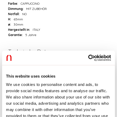
Farbe:
CAPPUCCINO
Dimmung:
MIT ZUBEHÖR
Notfall:
NO
H:
65mm
ø:
30mm
Hergestellt in:
ITALY
Garantie:
5 Jahre
Technische Daten
Eingangsleistung der Leuchte:
3W
Lichtstrom der Leuchte:
230lm
IP:
20
This website uses cookies
Isolationsklasse:
III
Versorgungsspannung:
24 Vdc
We use cookies to personalise content and ads, to
SELV:
Sì
provide social media features and to analyse our traffic.
We also share information about your use of our site with
Quelle
our social media, advertising and analytics partners who
may combine it with other information that you’ve
Lichtquelle:
LED
provided to them or that they’ve collected from your use