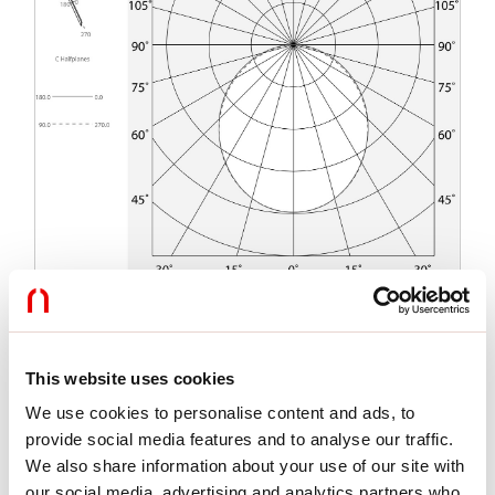
Merkmale
This website uses cookies
Verwendung:
Innen
We use cookies to personalise content and ads, to
Montageart:
IM GIPSKARTON EINGEBAUT
provide social media features and to analyse our traffic.
Emission:
DIREKTE
We also share information about your use of our site with
Optik:
OPAL
our social media, advertising and analytics partners who
L:
1066x998mm