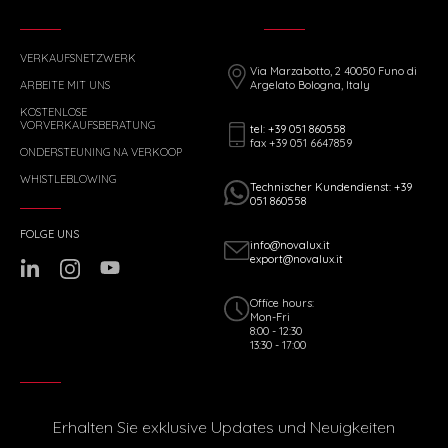
VERKAUFSNETZWERK
Via Marzabotto, 2 40050 Funo di
ARBEITE MIT UNS
Argelato Bologna, Italy
KOSTENLOSE
VORVERKAUFSBERATUNG
tel: +39 051 860558
fax +39 051 6647859
ONDERSTEUNING NA VERKOOP
WHISTLEBLOWING
Technischer Kundendienst: +39
051 860558
FOLGE UNS
info@novalux.it
export@novalux.it
Office hours:
Mon-Fri
8:00 - 12:30
13:30 - 17:00
Erhalten Sie exklusive Updates und Neuigkeiten