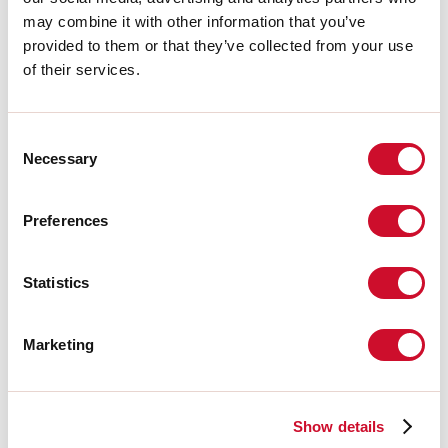
A:
120mm
may combine it with other information that you’ve
H:
12.5mm
provided to them or that they’ve collected from your use
Hergestellt in:
ITALY
of their services.
Garantie:
5 Jahre
Gewicht:
2.82kg
Consent
Technische Daten
Necessary
Selection
IP:
40
Preferences
Download
Statistics
PHOTOMETRIEN
Marketing
AUSZUG AUS DEM KATALOG
Show details