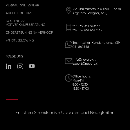
VERKAUFSNETZWERK
Via Marzabotto, 2 40050 Funo di
ARBEITE MIT UNS
Argelato Bologna, Italy
KOSTENLOSE
VORVERKAUFSBERATUNG
tel: +39 051 860558
fax +39 051 6647859
ONDERSTEUNING NA VERKOOP
WHISTLEBLOWING
Technischer Kundendienst: +39
051 860558
FOLGE UNS
info@novalux.it
export@novalux.it
Office hours:
Mon-Fri
8:00 - 12:30
13:30 - 17:00
Erhalten Sie exklusive Updates und Neuigkeiten