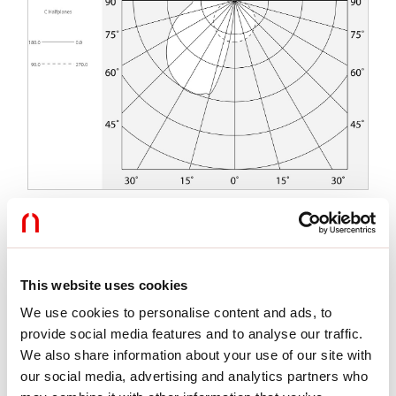
Merkmale
This website uses cookies
Verwendung:
Innen
Montageart:
IM GIPSKARTON EINGEBAUT
We use cookies to personalise content and ads, to
Emission:
DIREKTE/INDIREKTE
provide social media features and to analyse our traffic.
Optik:
OPAL
We also share information about your use of our site with
L:
2000mm
our social media, advertising and analytics partners who
A:
200mm
H:
12.5mm