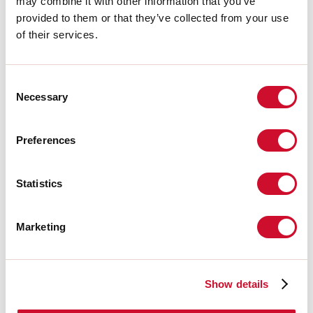
may combine it with other information that you’ve
Hergestellt in:
ITALY
provided to them or that they’ve collected from your use
Garantie:
5 Jahre
of their services.
Gewicht:
4.4kg
Technische Daten
Consent
Necessary
Selection
IP:
40
Preferences
Download
Statistics
PHOTOMETRIEN
Marketing
AUSZUG AUS DEM KATALOG
Show details
MONTAGEANLEITUNG