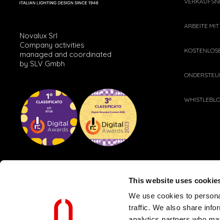
VERKAUFSN
ARBEITE MIT
Novalux Srl
Company activities
KOSTENLOS
managed and coordinated
by SLV Gmbh
ONDERSTEU
WHISTLEBL
This website uses cookie
We use cookies to personal
traffic. We also share info
analytics partners who may
KUNDEN- UND LIEFERANTENRICHTLINIEN
WEB-DATENSCHUTZRICH