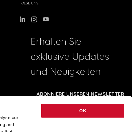
FOLGE UNS
Erhalten Sie
exklusive Updates
und Neuigkeiten
ABONNIERE UNSEREN NEWSLETTER
OK
alyse our
ing and
41204 - REA BO-239674 - SHARE CAPITAL € 248.040,00 © 2021 COPYRIGHT
r that