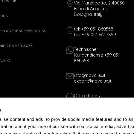
ETZWERK
Via Marzabotto, 2 40050
Funo di Argelato
Bologna, Italy
 UNS
tel: +39 051 860558
E VORVERKAUFSBERATUNG
fax +39 051 6647859
NING NA VERKOOP
Technischer
Kundendienst: +39 051
860558
OWING
info@novalux.it
export@novalux.it
Office hours:
Mon-Fri
8:00 - 12:30
s
13:30 - 17:00
ise content and ads, to provide social media features and to an
rmation about your use of our site with our social media, advertis
Tax Code 01170060378 - VAT N. 005365
 combine it with other information that you’ve provided to them o
TLINIE
COOKIES-RICHTLINIE