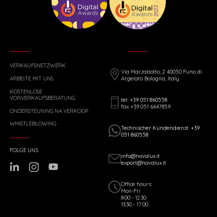
VERKAUFSNETZWERK
Via Marzabotto, 2 40050 Funo di
ARBEITE MIT UNS
Argelato Bologna, Italy
KOSTENLOSE
VORVERKAUFSBERATUNG
tel: +39 051 860558
fax +39 051 6647859
ONDERSTEUNING NA VERKOOP
WHISTLEBLOWING
Technischer Kundendienst: +39
051 860558
FOLGE UNS
info@novalux.it
export@novalux.it
Office hours:
Mon-Fri
8:00 - 12:30
13:30 - 17:00