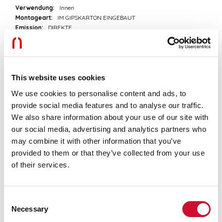
Verwendung:
Innen
Montageart:
IM GIPSKARTON EINGEBAUT
Emission:
DIREKTE
L:
2000mm
A:
74mm
H:
74mm
Hergestellt in:
ITALY
Garantie:
5 Jahre
This website uses cookies
Gewicht:
3.94kg
We use cookies to personalise content and ads, to
provide social media features and to analyse our traffic.
Technische Daten
We also share information about your use of our site with
our social media, advertising and analytics partners who
IP:
40
may combine it with other information that you’ve
provided to them or that they’ve collected from your use
of their services.
Download
PHOTOMETRIEN
Consent
Necessary
Selection