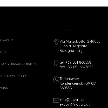
ETZWERK
Via Marzabotto, 2 40050
Funo di Argelato
Bologna, Italy
 UNS
tel: +39 051 860558
E VORVERKAUFSBERATUNG
fax +39 051 6647859
NING NA VERKOOP
Technischer
Kundendienst: +39 051
860558
OWING
info@novalux.it
export@novalux.it