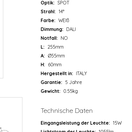
Optik:
SPOT
Strahl:
14°
Farbe:
WEIß
Dimmung:
DALI
Notfall:
NO
L:
255mm
A:
Ø55mm
H:
60mm
Hergestellt in:
ITALY
Garantie:
5 Jahre
Gewicht:
0.55kg
Technische Daten
Eingangsleistung der Leuchte:
15W
Lichtstrom der Leuchte:
1055lm