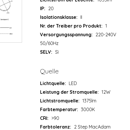
IP:
20
Isolationsklasse:
II
Nr. der Treiber pro Produkt:
1
Versorgungsspannung:
220-240V
50/60Hz
SELV:
Sì
Quelle
Lichtquelle:
LED
Leistung der Stromquelle:
12W
Lichtstromquelle:
1375lm
Farbtemperatur:
3000K
CRI:
>90
Farbtoleranz:
2 Step MacAdam