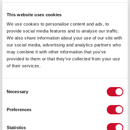
H:
12.5mm
Hergestellt in:
ITALY
Garantie:
5 Jahre
This website uses cookies
Gewicht:
3.94kg
We use cookies to personalise content and ads, to
provide social media features and to analyse our traffic.
Technische Daten
We also share information about your use of our site with
our social media, advertising and analytics partners who
IP:
40
may combine it with other information that you’ve
provided to them or that they’ve collected from your use
Download
of their services.
PHOTOMETRIEN
Consent
Necessary
Selection
AUSZUG AUS DEM KATALOG
Preferences
MONTAGEANLEITUNG
Statistics