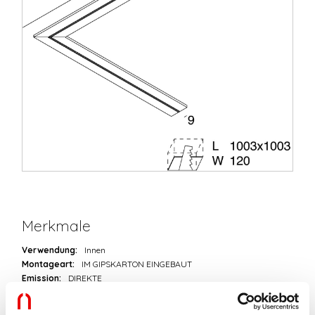
Merkmale
Verwendung:
Innen
Montageart:
IM GIPSKARTON EINGEBAUT
Emission:
DIREKTE
L:
998x998mm
A:
115mm