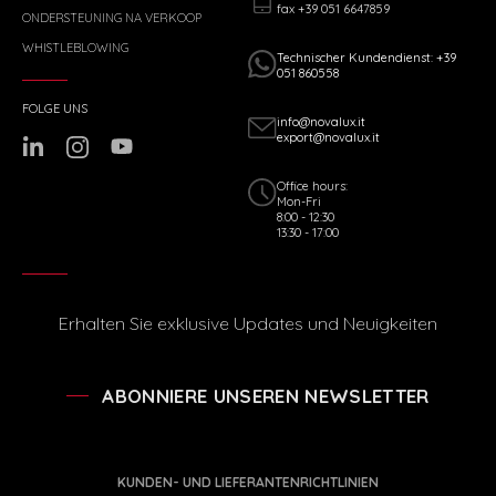
fax +39 051 6647859
ONDERSTEUNING NA VERKOOP
WHISTLEBLOWING
Technischer Kundendienst: +39
051 860558
FOLGE UNS
info@novalux.it
export@novalux.it
Office hours:
Mon-Fri
8:00 - 12:30
13:30 - 17:00
Erhalten Sie exklusive Updates und Neuigkeiten
ABONNIERE UNSEREN NEWSLETTER
KUNDEN- UND LIEFERANTENRICHTLINIEN