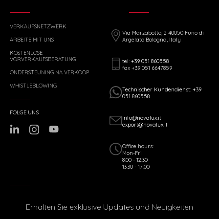
VERKAUFSNETZWERK
Via Marzabotto, 2 40050 Funo di
ARBEITE MIT UNS
Argelato Bologna, Italy
KOSTENLOSE
VORVERKAUFSBERATUNG
tel: +39 051 860558
fax +39 051 6647859
ONDERSTEUNING NA VERKOOP
WHISTLEBLOWING
Technischer Kundendienst: +39
051 860558
FOLGE UNS
info@novalux.it
export@novalux.it
Office hours:
Mon-Fri
8:00 - 12:30
13:30 - 17:00
Erhalten Sie exklusive Updates und Neuigkeiten