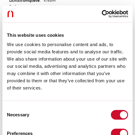
Lichtstromquelle:
4786lm
Farbtemperatur:
3000K
CRI:
>90
Farbtoleranz:
3 Step MacAdam
Lebensdauer LED:
50000h L90 B10
This website uses cookies
Download
We use cookies to personalise content and ads, to
provide social media features and to analyse our traffic.
We also share information about your use of our site with
PHOTOMETRIEN
our social media, advertising and analytics partners who
may combine it with other information that you’ve
provided to them or that they’ve collected from your use
AUSZUG AUS DEM KATALOG
of their services.
MONTAGEANLEITUNG
Consent
Necessary
Selection
LIGHT SOURCE
Preferences