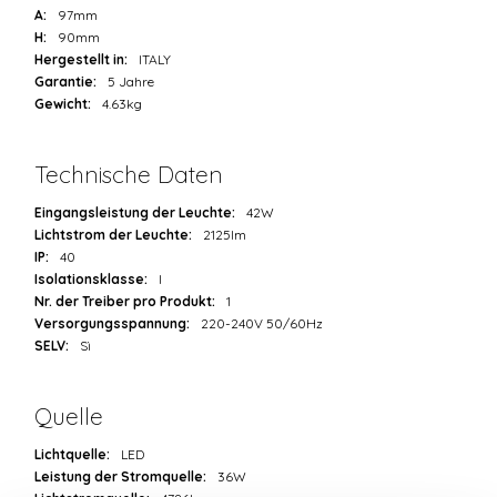
A:
97mm
H:
90mm
Hergestellt in:
ITALY
Garantie:
5 Jahre
Gewicht:
4.63kg
Technische Daten
Eingangsleistung der Leuchte:
42W
Lichtstrom der Leuchte:
2125lm
IP:
40
Isolationsklasse:
I
Nr. der Treiber pro Produkt:
1
Versorgungsspannung:
220-240V 50/60Hz
SELV:
Sì
Quelle
Lichtquelle:
LED
Leistung der Stromquelle:
36W