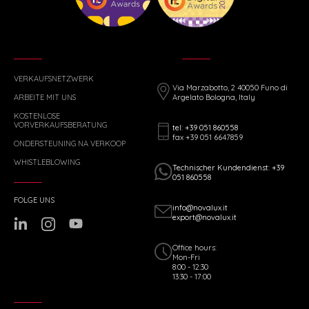
VERKAUFSNETZWERK
Via Marzabotto, 2 40050 Funo di
ARBEITE MIT UNS
Argelato Bologna, Italy
KOSTENLOSE
VORVERKAUFSBERATUNG
tel: +39 051 860558
fax +39 051 6647859
ONDERSTEUNING NA VERKOOP
WHISTLEBLOWING
Technischer Kundendienst: +39
051 860558
FOLGE UNS
info@novalux.it
export@novalux.it
Office hours:
Mon-Fri
8:00 - 12:30
13:30 - 17:00