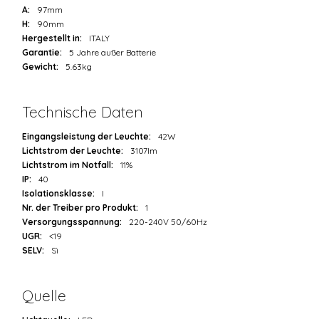
A:
97mm
H:
90mm
Hergestellt in:
ITALY
Garantie:
5 Jahre außer Batterie
Gewicht:
5.63kg
Technische Daten
Eingangsleistung der Leuchte:
42W
Lichtstrom der Leuchte:
3107lm
Lichtstrom im Notfall:
11%
IP:
40
Isolationsklasse:
I
Nr. der Treiber pro Produkt:
1
Versorgungsspannung:
220-240V 50/60Hz
UGR:
<19
SELV:
Sì
Quelle