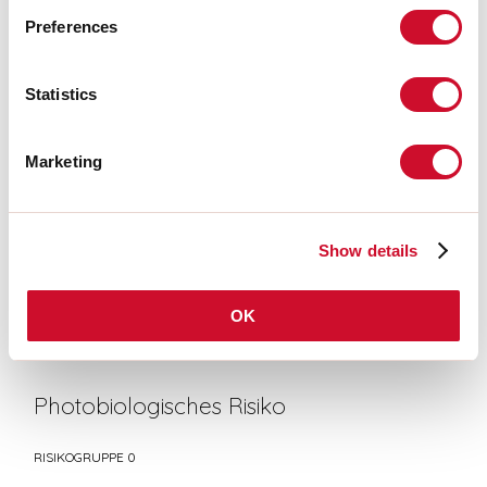
LIGHT SOURCE
Preferences
Statistics
CE-ZERTIFIZIERUNGEN
Marketing
DATENBLATT
Show details
Übereinstimmung
CEI EN 60598-1:2021 + A11:2023, CEI EN 60598-2-1:2022, CEI
OK
EN 60598-2-22:2023
Photobiologisches Risiko
RISIKOGRUPPE 0