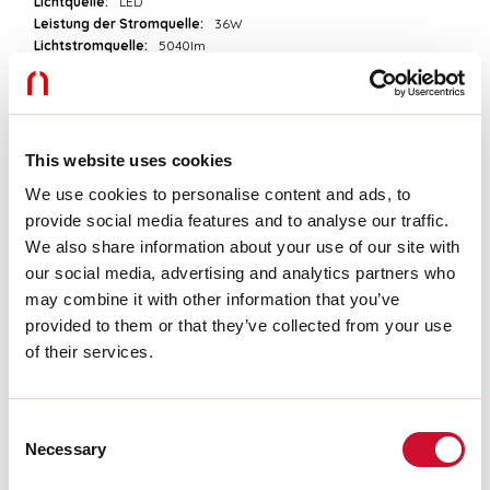
Lichtquelle:
LED
Leistung der Stromquelle:
36W
Lichtstromquelle:
5040lm
Farbtemperatur:
4000K
CRI:
>90
Farbtoleranz:
3 Step MacAdam
Lebensdauer LED:
50000h L90 B10
This website uses cookies
We use cookies to personalise content and ads, to
Download
provide social media features and to analyse our traffic.
We also share information about your use of our site with
PHOTOMETRIEN
our social media, advertising and analytics partners who
may combine it with other information that you’ve
provided to them or that they’ve collected from your use
AUSZUG AUS DEM KATALOG
of their services.
MONTAGEANLEITUNG
Consent
Necessary
Selection