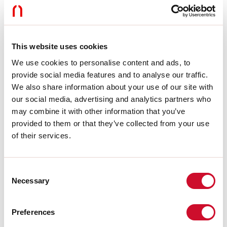
Dimmung:
DALI
Notfall:
NO
L:
244mm
Garantie:
5 Jahre
Gewicht:
0.175kg
This website uses cookies
We use cookies to personalise content and ads, to
Technische Daten
provide social media features and to analyse our traffic.
We also share information about your use of our site with
Eingangsleistung der Leuchte:
10W
our social media, advertising and analytics partners who
Lichtstrom der Leuchte:
795lm
may combine it with other information that you’ve
IP:
20
provided to them or that they’ve collected from your use
Isolationsklasse:
III
Nr. der Treiber pro Produkt:
1
of their services.
Versorgungsspannung:
48 Vdc
UGR:
<19
SELV:
Sì
Consent
Necessary
Selection
Quelle
Preferences
Lichtquelle:
LED
Leistung der Stromquelle:
9W