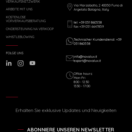
VERKAUFSNETZWERK
Via Marzabotto, 2 40050 Funo di
ARBEITE MIT UNS
Argelato Bologna, Italy
KOSTENLOSE
VORVERKAUFSBERATUNG
tel: +39 051 860558
fax +39 051 6647859
ONDERSTEUNING NA VERKOOP
WHISTLEBLOWING
Technischer Kundendienst: +39
051 860558
FOLGE UNS
info@novalux.it
export@novalux.it
Office hours:
Mon-Fri
8:00 - 12:30
13:30 - 17:00
Erhalten Sie exklusive Updates und Neuigkeiten
ABONNIERE UNSEREN NEWSLETTER