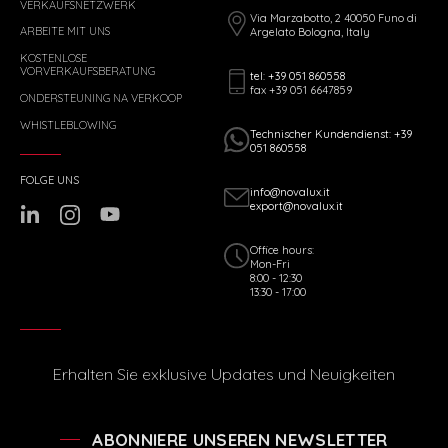
VERKAUFSNETZWERK
Via Marzabotto, 2 40050 Funo di
ARBEITE MIT UNS
Argelato Bologna, Italy
KOSTENLOSE
VORVERKAUFSBERATUNG
tel: +39 051 860558
fax +39 051 6647859
ONDERSTEUNING NA VERKOOP
WHISTLEBLOWING
Technischer Kundendienst: +39
051 860558
FOLGE UNS
info@novalux.it
export@novalux.it
Office hours:
Mon-Fri
8:00 - 12:30
13:30 - 17:00
Erhalten Sie exklusive Updates und Neuigkeiten
ABONNIERE UNSEREN NEWSLETTER