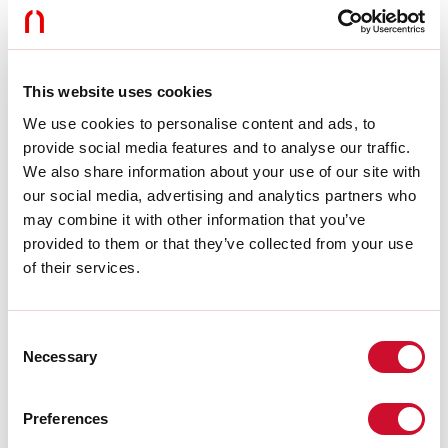
Dimmung:
DALI
Notfall:
NO
L:
244mm
Garantie:
5 Jahre
Gewicht:
0.175kg
This website uses cookies
We use cookies to personalise content and ads, to
Technische Daten
provide social media features and to analyse our traffic.
We also share information about your use of our site with
Eingangsleistung der Leuchte:
10W
our social media, advertising and analytics partners who
Lichtstrom der Leuchte:
795lm
may combine it with other information that you’ve
IP:
20
provided to them or that they’ve collected from your use
Isolationsklasse:
III
Nr. der Treiber pro Produkt:
1
of their services.
Versorgungsspannung:
48 Vdc
UGR:
<19
SELV:
Sì
Consent
Necessary
Selection
Quelle
Preferences
Lichtquelle:
LED
Leistung der Stromquelle:
9W