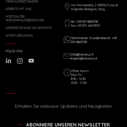
VERKAUFSNETZWERK
Via Marzabotto, 2 40050 Funo di
ARBEITE MIT UNS
Argelato Bologna, Italy
KOSTENLOSE
VORVERKAUFSBERATUNG
tel: +39 051 860558
fax +39 051 6647859
ONDERSTEUNING NA VERKOOP
WHISTLEBLOWING
Technischer Kundendienst: +39
051 860558
FOLGE UNS
info@novalux.it
export@novalux.it
Office hours:
Mon-Fri
8:00 - 12:30
13:30 - 17:00
Erhalten Sie exklusive Updates und Neuigkeiten
ABONNIERE UNSEREN NEWSLETTER