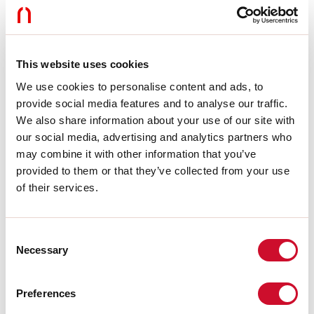
Dimmung:
DALI
Notfall:
NO
L:
244mm
Garantie:
5 Jahre
Gewicht:
0.175kg
This website uses cookies
We use cookies to personalise content and ads, to
Technische Daten
provide social media features and to analyse our traffic.
We also share information about your use of our site with
Eingangsleistung der Leuchte:
10W
our social media, advertising and analytics partners who
Lichtstrom der Leuchte:
743lm
may combine it with other information that you’ve
IP:
20
provided to them or that they’ve collected from your use
Isolationsklasse:
III
Nr. der Treiber pro Produkt:
1
of their services.
Versorgungsspannung:
48 Vdc
UGR:
<19
SELV:
Sì
Consent
Necessary
Selection
Quelle
Preferences
Lichtquelle:
LED
Leistung der Stromquelle:
9W