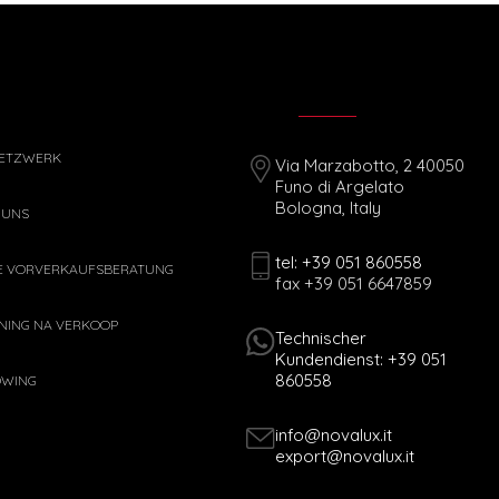
ETZWERK
Via Marzabotto, 2 40050
Funo di Argelato
Bologna, Italy
 UNS
tel: +39 051 860558
E VORVERKAUFSBERATUNG
fax +39 051 6647859
NING NA VERKOOP
Technischer
Kundendienst: +39 051
860558
OWING
info@novalux.it
export@novalux.it