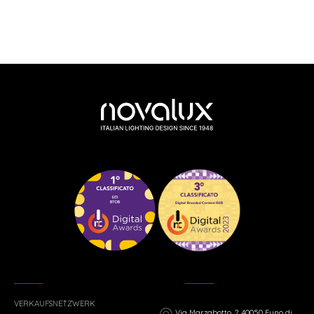
VERKAUFSNETZWERK
Via Marzabotto, 2 40050 Funo di