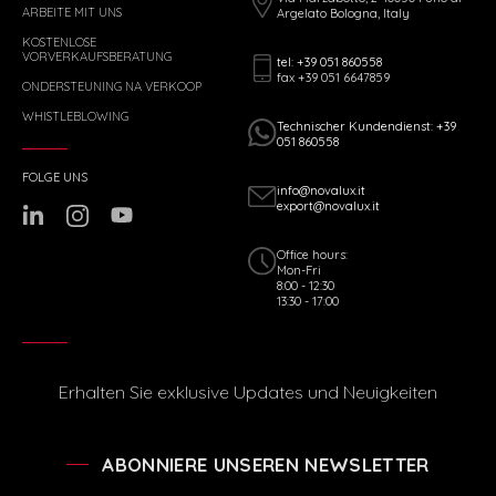
ARBEITE MIT UNS
Argelato Bologna, Italy
KOSTENLOSE
VORVERKAUFSBERATUNG
tel: +39 051 860558
fax +39 051 6647859
ONDERSTEUNING NA VERKOOP
WHISTLEBLOWING
Technischer Kundendienst: +39
051 860558
FOLGE UNS
info@novalux.it
export@novalux.it
Office hours:
Mon-Fri
8:00 - 12:30
13:30 - 17:00
Erhalten Sie exklusive Updates und Neuigkeiten
ABONNIERE UNSEREN NEWSLETTER