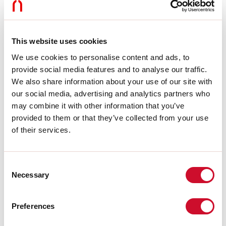
Dimmung:
DALI
Notfall:
NO
L:
724mm
Garantie:
5 Jahre
This website uses cookies
Gewicht:
0.47kg
We use cookies to personalise content and ads, to
provide social media features and to analyse our traffic.
Technische Daten
We also share information about your use of our site with
our social media, advertising and analytics partners who
Eingangsleistung der Leuchte:
30W
Lichtstrom der Leuchte:
2285lm
may combine it with other information that you’ve
IP:
20
provided to them or that they’ve collected from your use
Isolationsklasse:
III
of their services.
Nr. der Treiber pro Produkt:
1
Versorgungsspannung:
48 Vdc
SELV:
Sì
Consent
Necessary
Selection
Quelle
Lichtquelle:
LED
Preferences
Leistung der Stromquelle:
25W
Farbtemperatur:
4000K