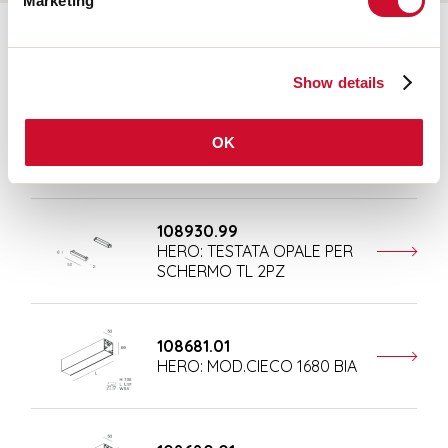
Marketing
Ergänzendes Zubehör
Show details
108677.01
OK
HERO: MOD.CIECO ANG.SX
150 BIA
108930.99
HERO: TESTATA OPALE PER
SCHERMO TL 2PZ
108681.01
HERO: MOD.CIECO 1680 BIA