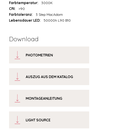
Farbtemperatur:
3000K
CRI:
>90
Farbtoleranz:
3 Step MacAdam
Lebensdauer LED:
50000h L90 B10
Download
PHOTOMETRIEN
AUSZUG AUS DEM KATALOG
MONTAGEANLEITUNG
LIGHT SOURCE