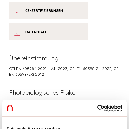
CE-ZERTIFIZIERUNGEN
DATENBLATT
Übereinstimmung
CEI EN 60598-1:2021 + A11:2023, CEI EN 60598-2-1:2022, CEI
EN 60598-2-2:2012
Photobiologisches Risiko
RISIKOGRUPPE 0
Zertifiziertes Gerät in der RISIKO-FREIEN GRUPPE, in
Übereinstimmung mit der Bestimmung CEI EN 62471:2010-01, IEC TR
62778:2014.
This website uses cookies