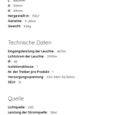
L:
1680mm
A:
53mm
H:
69mm
Hergestellt in:
ITALY
Garantie:
5 Jahre
Gewicht:
4.2kg
Technische Daten
Eingangsleistung der Leuchte:
40.5W
Lichtstrom der Leuchte:
2913lm
IP:
40
Isolationsklasse:
I
Nr. der Treiber pro Produkt:
1
Versorgungsspannung:
220-240V 50/60Hz
SELV:
Sì
Quelle
Lichtquelle:
LED
Leistung der Stromquelle:
36W