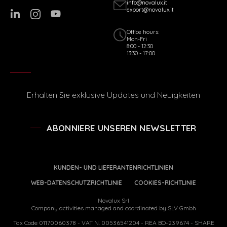
info@novalux.it
export@novalux.it
Office hours:
Mon-Fri
8:00 - 12:30
13:30 - 17:00
Erhalten Sie exklusive Updates und Neuigkeiten
ABONNIERE UNSEREN NEWSLETTER
KUNDEN- UND LIEFERANTENRICHTLINIEN
WEB-DATENSCHUTZRICHTLINIE
COOKIES-RICHTLINIE
Novalux Srl
Company activities managed and coordinated by SLV Gmbh
Tax Code 01170060378 - VAT N. 00536541204 - REA BO-239674 - SHARE