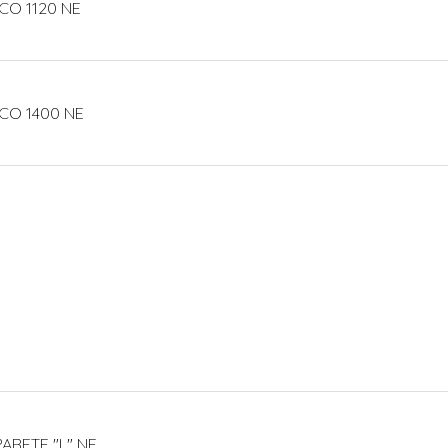
CO 1120 NE
CO 1400 NE
ARETE "L" NE