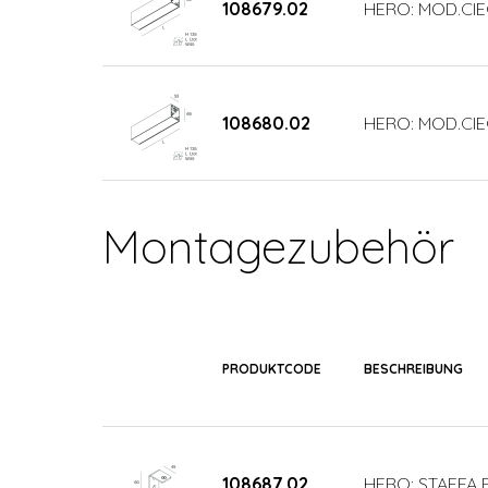
108679.02
HERO: MOD.CIE
108680.02
HERO: MOD.CIE
Montagezubehör
PRODUKTCODE
BESCHREIBUNG
108687.02
HERO: STAFFA P