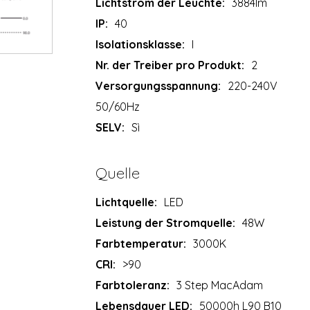
Lichtstrom der Leuchte:
3884lm
IP:
40
Isolationsklasse:
I
Nr. der Treiber pro Produkt:
2
Versorgungsspannung:
220-240V
50/60Hz
SELV:
Sì
Quelle
Lichtquelle:
LED
Leistung der Stromquelle:
48W
Farbtemperatur:
3000K
CRI:
>90
Farbtoleranz:
3 Step MacAdam
Lebensdauer LED:
50000h L90 B10