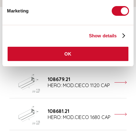
Marketing
Ergänzendes Zubehör
Show details
108677.21
HERO: MOD.CIECO ANG.SX
OK
150 CAP
108679.21
HERO: MOD.CIECO 1120 CAP
108681.21
HERO: MOD.CIECO 1680 CAP