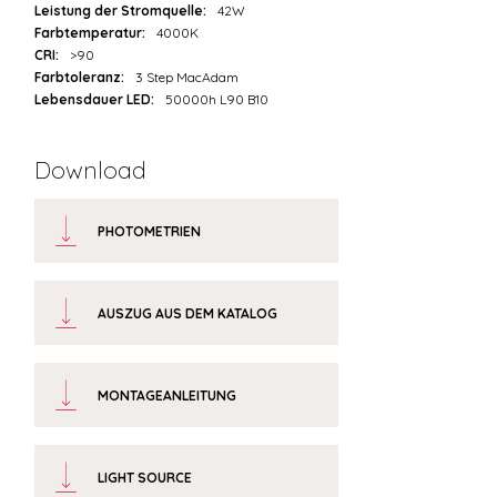
Leistung der Stromquelle:
42W
Farbtemperatur:
4000K
CRI:
>90
Farbtoleranz:
3 Step MacAdam
Lebensdauer LED:
50000h L90 B10
Download
PHOTOMETRIEN
AUSZUG AUS DEM KATALOG
MONTAGEANLEITUNG
LIGHT SOURCE