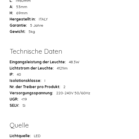
L:
1960mm
A:
53mm
H:
69mm
Hergestellt in:
ITALY
Garantie:
5 Jahre
Gewicht:
5kg
Technische Daten
Eingangsleistung der Leuchte:
48.3W
Lichtstrom der Leuchte:
4121lm
IP:
40
Isolationsklasse:
I
Nr. der Treiber pro Produkt:
2
Versorgungsspannung:
220-240V 50/60Hz
UGR:
<19
SELV:
Sì
Quelle
Lichtquelle:
LED