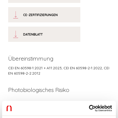
CE-ZERTIFIZIERUNGEN
DATENBLATT
Übereinstimmung
CEI EN 60598-1:2021 + A11:2023, CEI EN 60598-2-1:2022, CEI
EN 60598-2-2:2012
Photobiologisches Risiko
RISIKOGRUPPE 0
Zertifiziertes Gerät in der RISIKO-FREIEN GRUPPE, in
Übereinstimmung mit der Bestimmung CEI EN 62471:2010-01, IEC TR