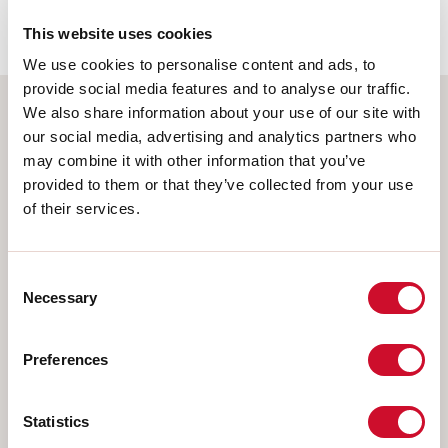
62778:2014.
This website uses cookies
We use cookies to personalise content and ads, to
provide social media features and to analyse our traffic.
We also share information about your use of our site with
Wählen Sie Ihr Produkt
our social media, advertising and analytics partners who
may combine it with other information that you’ve
provided to them or that they’ve collected from your use
of their services.
MONTAGEART
Consent
DECKENMONTAGE
Necessary
Selection
IM GIPSKARTON EINGEBAUT
AUFHÄNGELEUCHTEN
Preferences
WANDMONTAGE
SCHIENE
Statistics