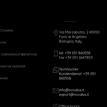
ETZWERK
Via Marzabotto, 2 40050
Funo di Argelato
Bologna, Italy
 UNS
tel: +39 051 860558
E VORVERKAUFSBERATUNG
fax +39 051 6647859
NING NA VERKOOP
Technischer
Kundendienst: +39 051
860558
OWING
info@novalux.it
export@novalux.it
Office hours: