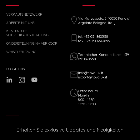
VERKAUFSNETZWERK
Via Marzabotto, 2 40050 Funo di
ARBEITE MIT UNS
Argelato Bologna, Italy
KOSTENLOSE
VORVERKAUFSBERATUNG
tel: +39 051 860558
fax +39 051 6647859
ONDERSTEUNING NA VERKOOP
WHISTLEBLOWING
Technischer Kundendienst: +39
051 860558
FOLGE UNS
info@novalux.it
export@novalux.it
Office hours:
Mon-Fri
8:00 - 12:30
13:30 - 17:00
Erhalten Sie exklusive Updates und Neuigkeiten