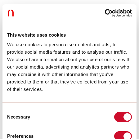
Optik:
OPALER VOLLLICHT
L:
52.5mm
A:
8.5mm
H:
11.5mm
Hergestellt in:
ITALY
This website uses cookies
Garantie:
5 Jahre
We use cookies to personalise content and ads, to
provide social media features and to analyse our traffic.
Technische Daten
We also share information about your use of our site with
our social media, advertising and analytics partners who
SELV:
No
may combine it with other information that you’ve
provided to them or that they’ve collected from your use
Download
of their services.
CE-ZERTIFIZIERUNGEN
Consent
Necessary
Selection
DATENBLATT
Preferences