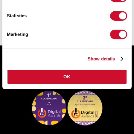
Die Montageanleitung für ZUBEHÖR
finden Sie im download der
Produktfamilie.
Statistics
Marketing
Show details
OK