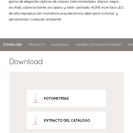
gama de elegantes ópticas de colores intercambiables: blanco, negro,
bruñido, cobre brillante, oro opaco y latón satinado. KONE es el foco LED
de alta reproducción cromática arquitectónica ideal para iluminar y
personalizar cualquier ambiente.
DOWNLOAD
PRODUCTO
ACCESORIOS
TAMBIÉN TE PUEDE INTERESAR
REA
Download
FOTOMETRÍAS
EXTRACTO DEL CATÁLOGO