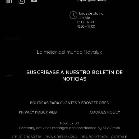
Horas de oficina:
Lun-Vie
8:00 - 12:30
13:30 - 17:00
Lo mejor del mundo Novalux
SUSCRÍBASE A NUESTRO BOLETÍN DE
NOTICIAS
POLÍTICAS PARA CLIENTES Y PROVEEDORES
PRIVACY POLICY WEB
COOKIES POLICY
Novalux Srl
Company activities managed and coordinated by SLV Gmbh
C.F. 01170060378 - P.IVA 00536541204 - REA BO-239674 - CAPITALE