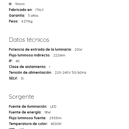
H:
91mm
Fabricado en:
ITALY
Garantía:
5 años
Peso:
4.217kg
Datos técnicos
Potencia de entrada de la luminaria:
20W
Flujo luminoso indirecto:
2226lm
IP:
40
Clase de aislamiento:
I
Tensión de alimentación:
220-240V 50/60Hz
SELV:
Sì
Sorgente
Fuente de iluminación:
LED
Fuente de energía:
18W
Flujo luminoso fuente:
2935lm
Temperatura de color:
4000K