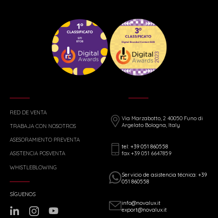
RED DE VENTA
Via Marzabotto, 2 40050 Funo di
Argelato Bologna, Italy
TRABAJA CON NOSOTROS
ASESORAMIENTO PREVENTA
tel: +39 051 860558
fax +39 051 6647859
ASISTENCIA POSVENTA
WHISTLEBLOWING
Servicio de asistencia técnica: +39
051 860558
SÍGUENOS
info@novalux.it
export@novalux.it