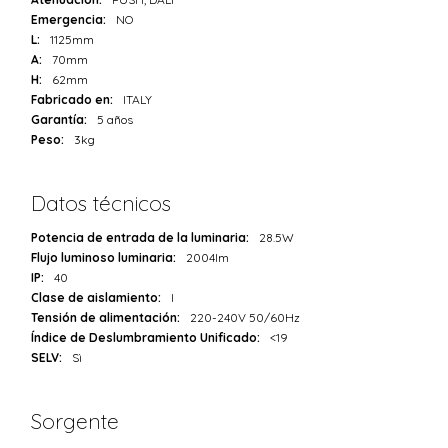
Emergencia:
NO
L:
1125mm
A:
70mm
H:
62mm
Fabricado en:
ITALY
Garantía:
5 años
Peso:
3kg
Datos técnicos
Potencia de entrada de la luminaria:
28.5W
Flujo luminoso luminaria:
2004lm
IP:
40
Clase de aislamiento:
I
Tensión de alimentación:
220-240V 50/60Hz
Índice de Deslumbramiento Unificado:
<19
SELV:
Sì
Sorgente