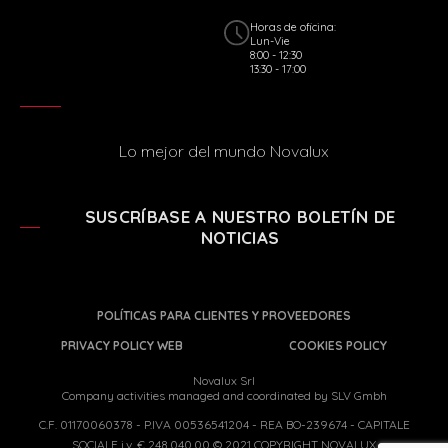
Horas de oficina:
Lun-Vie
8:00 - 12:30
13:30 - 17:00
Lo mejor del mundo Novalux
SUSCRÍBASE A NUESTRO BOLETÍN DE
NOTICIAS
POLÍTICAS PARA CLIENTES Y PROVEEDORES
PRIVACY POLICY WEB
COOKIES POLICY
Novalux Srl
Company activities managed and coordinated by SLV Gmbh
C.F. 01170060378 - P.IVA 00536541204 - REA BO-239674 - CAPITALE
SOCIALE i.v. € 248.040,00 © 2021 COPYRIGHT NOVALUX