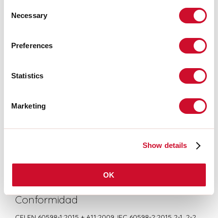
Consent
INSTRUCCIONES DE MONTAJE
Necessary
Selection
Preferences
LIGHT SOURCE
Statistics
CERTIFICACIONES CE
Marketing
BIM/CAD
Show details
FICHA DE DATOS
OK
Conformidad
CEI EN 60598-1:2015 + A11:2009. IEC 60598-2:2015 2-1, 2-2