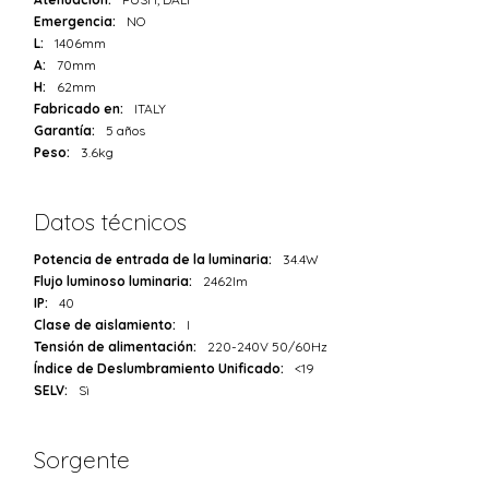
Emergencia:
NO
L:
1406mm
A:
70mm
H:
62mm
Fabricado en:
ITALY
Garantía:
5 años
Peso:
3.6kg
Datos técnicos
Potencia de entrada de la luminaria:
34.4W
Flujo luminoso luminaria:
2462lm
IP:
40
Clase de aislamiento:
I
Tensión de alimentación:
220-240V 50/60Hz
Índice de Deslumbramiento Unificado:
<19
SELV:
Sì
Sorgente