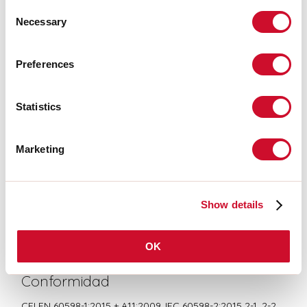
Consent
INSTRUCCIONES DE MONTAJE
Necessary
Selection
Preferences
LIGHT SOURCE
Statistics
CERTIFICACIONES CE
Marketing
BIM/CAD
Show details
FICHA DE DATOS
OK
Conformidad
CEI EN 60598-1:2015 + A11:2009. IEC 60598-2:2015 2-1, 2-2