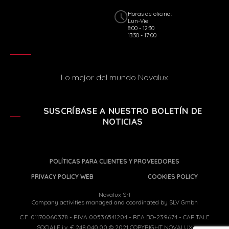
Horas de oficina:
Lun-Vie
8:00 - 12:30
13:30 - 17:00
Lo mejor del mundo Novalux
SUSCRÍBASE A NUESTRO BOLETÍN DE
NOTICIAS
POLÍTICAS PARA CLIENTES Y PROVEEDORES
PRIVACY POLICY WEB
COOKIES POLICY
Novalux Srl
Company activities managed and coordinated by SLV Gmbh
C.F. 01170060378 - P.IVA 00536541204 - REA BO-239674 - CAPITALE
SOCIALE i.v. € 248.040,00 © 2021 COPYRIGHT NOVALUX