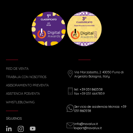
RED DE VENTA
Via Marzabotto, 2 40050 Funo di
Argelato Bologna, Italy
TRABAJA CON NOSOTROS
ASESORAMIENTO PREVENTA
tel: +39 051 860558
fax +39 051 6647859
ASISTENCIA POSVENTA
WHISTLEBLOWING
Servicio de asistencia técnica: +39
051 860558
SÍGUENOS
info@novalux.it
export@novalux.it