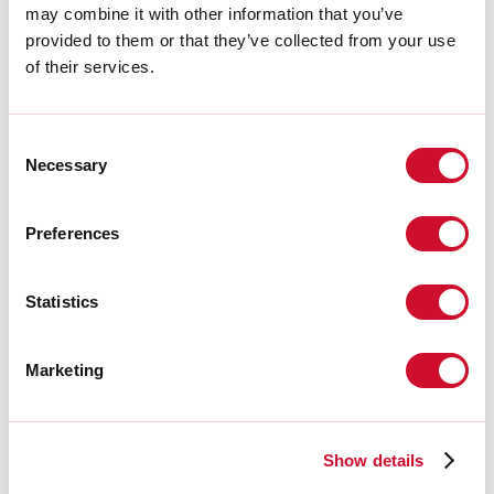
Fuente de energía:
25W
may combine it with other information that you’ve
Flujo luminoso fuente:
3749lm
provided to them or that they’ve collected from your use
Temperatura de color:
3000K
of their services.
ICR:
>80
Tolerancia del color:
3 Step MacAdam
Vida útil LED:
50000h L80 B20
Consent
Necessary
Selection
Download
Preferences
FOTOMETRÍAS
Statistics
EXTRACTO DEL CATÁLOGO
Marketing
EXTRACTO DE LA LISTA DE
PRECIOS
Show details