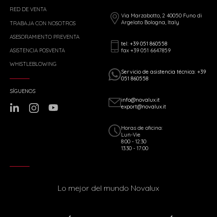
RED DE VENTA
Via Marzabotto, 2 40050 Funo di
Argelato Bologna, Italy
TRABAJA CON NOSOTROS
ASESORAMIENTO PREVENTA
tel: +39 051 860558
fax +39 051 6647859
ASISTENCIA POSVENTA
WHISTLEBLOWING
Servicio de asistencia técnica: +39
051 860558
SÍGUENOS
info@novalux.it
export@novalux.it
Horas de oficina:
Lun-Vie
8:00 - 12:30
13:30 - 17:00
Lo mejor del mundo Novalux