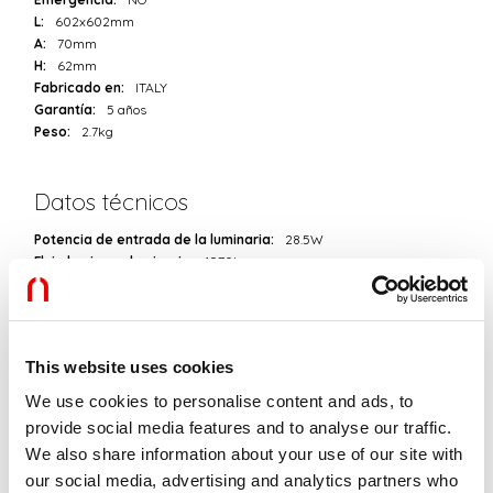
L:
602x602mm
A:
70mm
H:
62mm
Fabricado en:
ITALY
Garantía:
5 años
Peso:
2.7kg
Datos técnicos
Potencia de entrada de la luminaria:
28.5W
Flujo luminoso luminaria:
1970lm
IP:
40
Clase de aislamiento:
I
Tensión de alimentación:
220-240V 50/60Hz
Índice de Deslumbramiento Unificado:
<19
This website uses cookies
SELV:
Sì
We use cookies to personalise content and ads, to
provide social media features and to analyse our traffic.
Sorgente
We also share information about your use of our site with
Fuente de iluminación:
LED
our social media, advertising and analytics partners who