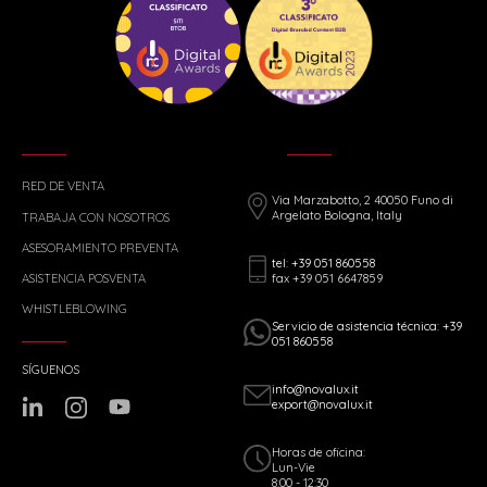
RED DE VENTA
Via Marzabotto, 2 40050 Funo di
Argelato Bologna, Italy
TRABAJA CON NOSOTROS
ASESORAMIENTO PREVENTA
tel: +39 051 860558
fax +39 051 6647859
ASISTENCIA POSVENTA
WHISTLEBLOWING
Servicio de asistencia técnica: +39
051 860558
SÍGUENOS
info@novalux.it
export@novalux.it
Horas de oficina:
Lun-Vie
8:00 - 12:30