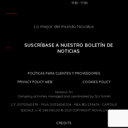
13:30 - 17:00
Lo mejor del mundo Novalux
SUSCRÍBASE A NUESTRO BOLETÍN DE
NOTICIAS
POLÍTICAS PARA CLIENTES Y PROVEEDORES
PRIVACY POLICY WEB
COOKIES POLICY
Novalux Srl
Company activities managed and coordinated by SLV Gmbh
C.F. 01170060378 - P.IVA 00536541204 - REA BO-239674 - CAPITALE
SOCIALE i.v. € 248.040,00 © 2021 COPYRIGHT NOVALUX
CREDITS