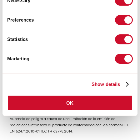
Necessary
Selection
CERTIFICACIONES CE
Preferences
FICHA DE DATOS
Statistics
Conformidad
Marketing
CEI EN 60598-1:2021 + A11:2023, CEI EN 60598-2-1:2022
Show details
Riesgo fotobiológico
GRUPO DE RIESGO 1
OK
Dispositivo certificado en el GRUPO RG1 - Grupo de riesgo 1 (bajo) -
Ausencia de peligro a causa de una limitación de la emisión de
radiaciones intrínseca al producto de conformidad con las normas CEI
EN 62471:2010-01, IEC TR 62778:2014.