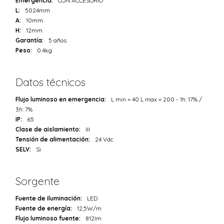
Emergencia:
CON ACCESORIO
L:
5024mm
A:
10mm
H:
12mm
Garantía:
5 años
Peso:
0.4kg
Datos técnicos
Flujo luminoso en emergencia:
L min = 40 L max = 200 - 1h: 17% /
3h: 7%
IP:
65
Clase de aislamiento:
III
Tensión de alimentación:
24 Vdc
SELV:
Sì
Sorgente
Fuente de iluminación:
LED
Fuente de energía:
12,5W/m
Flujo luminoso fuente:
812lm