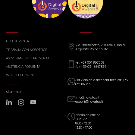
RED DE VENTA
Via Marzabotto, 2 40050 Funo di
Argelato Bologna, Italy
TRABAJA CON NOSOTROS
ASESORAMIENTO PREVENTA
tel: +39 051 860558
fax +39 051 6647859
ASISTENCIA POSVENTA
WHISTLEBLOWING
Servicio de asistencia técnica: +39
051 860558
SÍGUENOS
info@novalux.it
export@novalux.it
Horas de oficina:
Lun-Vie
8:00 - 12:30
13:30 - 17:00