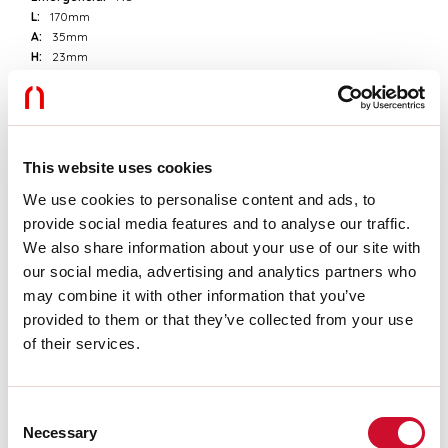
L:
170mm
A:
35mm
H:
23mm
D:
42mm
Garantía:
3 años
Peso:
0.13kg
This website uses cookies
Datos técnicos
We use cookies to personalise content and ads, to
Potencia de entrada de la luminaria:
60W
provide social media features and to analyse our traffic.
IP:
20
We also share information about your use of our site with
Clase de aislamiento:
I
our social media, advertising and analytics partners who
Tensión de alimentación:
220-240V 50/60Hz
may combine it with other information that you’ve
SELV:
Sì
provided to them or that they’ve collected from your use
of their services.
Download
Consent
EXTRACTO DEL CATÁLOGO
Necessary
Selection