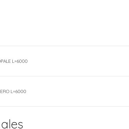
 OPALE L=6000
 NERO L=6000
nales