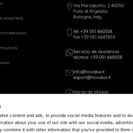
TA
Via Marzabotto, 2 40050
Funo di Argelato
Bologna, Italy
ON NOSOTROS
tel: +39 051 860558
ENTO PREVENTA
fax +39 051 6647859
 POSVENTA
Servicio de asistencia
técnica: +39 051 860558
OWING
info@novalux.it
export@novalux.it
Horas de oficina:
Lun-Vie
8:00 - 12:30
s
13:30 - 17:00
ise content and ads, to provide social media features and to an
rmation about your use of our site with our social media, advertis
C.F. 01170060378 - P.IVA 00536541204
 combine it with other information that you’ve provided to them o
 WEB
COOKIES POLICY