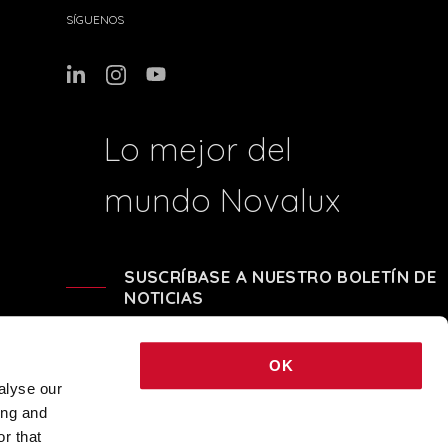
SÍGUENOS
Lo mejor del
mundo Novalux
SUSCRÍBASE A NUESTRO BOLETÍN DE
NOTICIAS
OK
alyse our
ing and
 - REA BO-239674 - CAPITALE SOCIALE i.v. € 248.040,00 © 2021 COPYRIGHT
r that