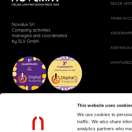
RED DE VEN
TRABAJA C
Novalux Srl
Company activities
ASESORAMI
managed and coordinated
by SLV Gmbh
ASISTENCIA
WHISTLEBL
This website uses cookie
We use cookies to personal
traffic. We also share info
analytics partners who may
POLÍTICAS PARA CLIENTES Y PROVEEDORES
PRIVACY POLICY