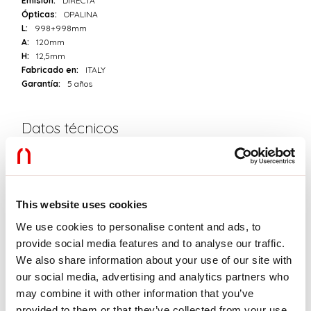
Emisión:
DIRECTA
Ópticas:
OPALINA
L:
998+998mm
A:
120mm
H:
12,5mm
Fabricado en:
ITALY
Garantía:
5 años
Datos técnicos
IP:
40
SELV:
No
This website uses cookies
Download
We use cookies to personalise content and ads, to
provide social media features and to analyse our traffic.
FOTOMETRÍAS
We also share information about your use of our site with
our social media, advertising and analytics partners who
may combine it with other information that you’ve
EXTRACTO DEL CATÁLOGO
provided to them or that they’ve collected from your use