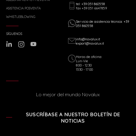
tel: +39 051 860558
fax +39 051 6647859
ASISTENCIA POSVENTA
WHISTLEBLOWING
Servicio de asistencia técnica: +39
051 860558
SÍGUENOS
info@novalux.it
export@novalux.it
Horas de oficina:
Lun-Vie
8:00 - 12:30
13:30 - 17:00
Lo mejor del mundo Novalux
SUSCRÍBASE A NUESTRO BOLETÍN DE
NOTICIAS