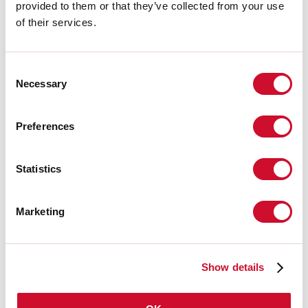
EXTRACTO DEL CATÁLOGO
provided to them or that they’ve collected from your use
of their services.
INSTRUCCIONES DE MONTAJE
Consent
Necessary
Selection
LIGHT SOURCE
Preferences
CERTIFICACIONES CE
Statistics
FICHA DE DATOS
Marketing
Show details
Pantalla