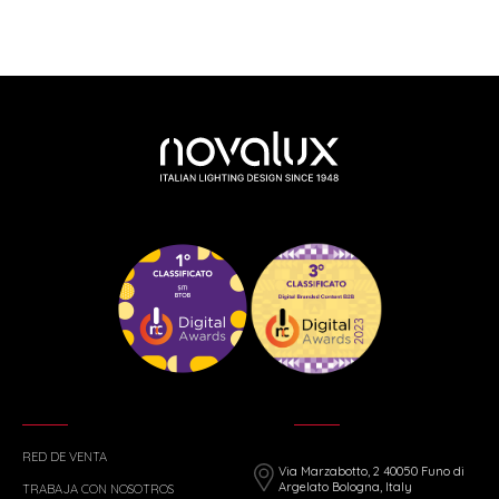
RED DE VENTA
Via Marzabotto, 2 40050 Funo di
Argelato Bologna, Italy
TRABAJA CON NOSOTROS