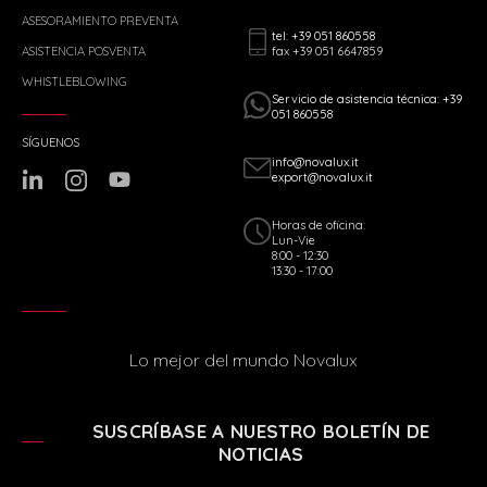
ASESORAMIENTO PREVENTA
tel: +39 051 860558
fax +39 051 6647859
ASISTENCIA POSVENTA
WHISTLEBLOWING
Servicio de asistencia técnica: +39
051 860558
SÍGUENOS
info@novalux.it
export@novalux.it
Horas de oficina:
Lun-Vie
8:00 - 12:30
13:30 - 17:00
Lo mejor del mundo Novalux
SUSCRÍBASE A NUESTRO BOLETÍN DE
NOTICIAS