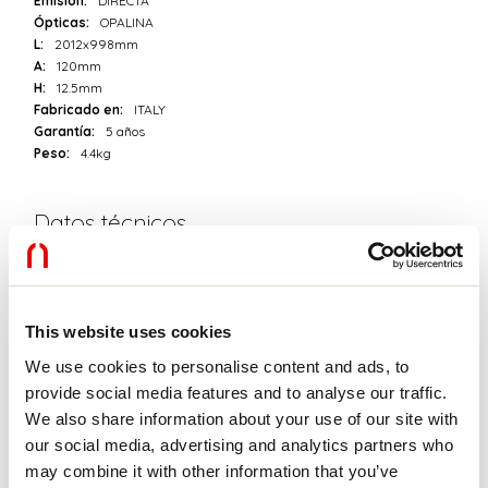
Emisión:
DIRECTA
Ópticas:
OPALINA
L:
2012x998mm
A:
120mm
H:
12.5mm
Fabricado en:
ITALY
Garantía:
5 años
Peso:
4.4kg
Datos técnicos
IP:
40
SELV:
No
This website uses cookies
Download
We use cookies to personalise content and ads, to
provide social media features and to analyse our traffic.
FOTOMETRÍAS
We also share information about your use of our site with
our social media, advertising and analytics partners who
may combine it with other information that you’ve