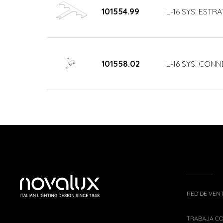
101554.99
L-16 SYS: ESTR
101558.02
L-16 SYS: CON
RED DE VEN
TRABAJA C