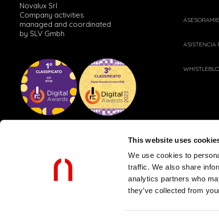
Novalux Srl
Company activities
ASESORAMI
managed and coordinated
by SLV Gmbh
ASISTENCIA
WHISTLEBL
This website uses cookie
We use cookies to personal
traffic. We also share info
analytics partners who may
POLÍTICAS PARA CLIENTES Y PROVEEDORES
PRIVACY POLICY
they’ve collected from your