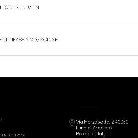
ATTORE M.LED/BIN.
NET. LINEARE MOD/MOD NE
TA
Via Marzabotto, 2 40050
Funo di Argelato
Bologna, Italy
ON NOSOTROS