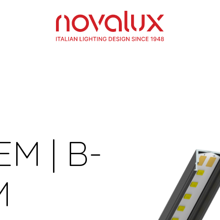
EM | B-
M