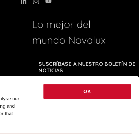
Lo mejor del
mundo Novalux
SUSCRÍBASE A NUESTRO BOLETÍN DE
NOTICIAS
OK
alyse our
ing and
 - REA BO-239674 - CAPITALE SOCIALE i.v. € 248.040,00 © 2021 COPYRIGHT
r that
NOVALUX