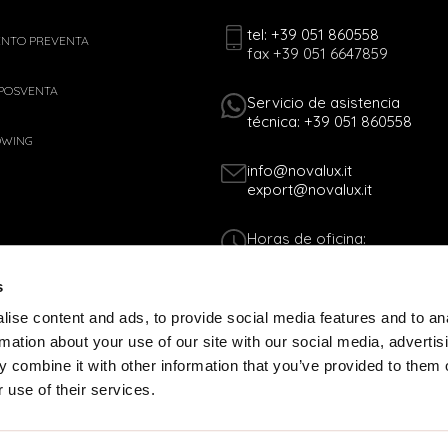
tel: +39 051 860558
ENTO PREVENTA
fax +39 051 6647859
 POSVENTA
Servicio de asistencia
técnica: +39 051 860558
OWING
info@novalux.it
export@novalux.it
Horas de oficina:
Lun-Vie
8:00 - 12:30
s
13:30 - 17:00
ise content and ads, to provide social media features and to an
rmation about your use of our site with our social media, advertis
C.F. 01170060378 - P.IVA 00536541204
 combine it with other information that you’ve provided to them o
 WEB
COOKIES POLICY
 use of their services.