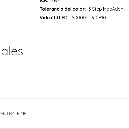
ICR:
>90
Tolerancia del color:
3 Step MacAdam
Vida útil LED:
50000h L90 B10
nales
. CENTRALE NE