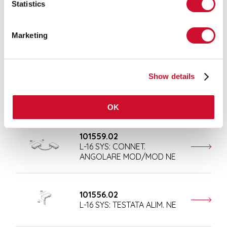
Statistics
101557.02
Marketing
L-16 SYS: ALIM. CENTRALE NE
Show details
101561.02
L-16 SYS: TESTATA CHIUSURA
NE
OK
101559.02
L-16 SYS: CONNET.
ANGOLARE MOD/MOD NE
101556.02
L-16 SYS: TESTATA ALIM. NE