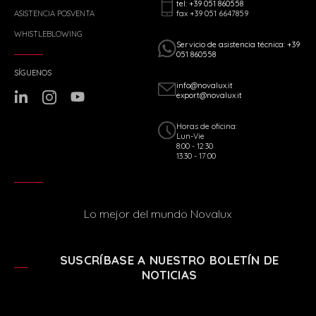
tel: +39 051 860558
fax +39 051 6647859
ASISTENCIA POSVENTA
WHISTLEBLOWING
Servicio de asistencia técnica: +39
051 860558
SÍGUENOS
info@novalux.it
export@novalux.it
Horas de oficina:
Lun-Vie
8:00 - 12:30
13:30 - 17:00
Lo mejor del mundo Novalux
SUSCRÍBASE A NUESTRO BOLETÍN DE
NOTICIAS