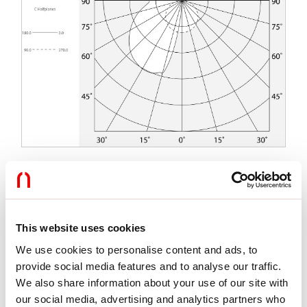
Características
Uso:
Interior
This website uses cookies
Tipo de instalación:
EMPOTRABLE EN PLADUR
We use cookies to personalise content and ads, to
Emisión:
DIRECTA/INDIRECTA
Ópticas:
OPALINA
provide social media features and to analyse our traffic.
L:
2000mm
We also share information about your use of our site with
A:
200mm
our social media, advertising and analytics partners who
H:
12.5mm