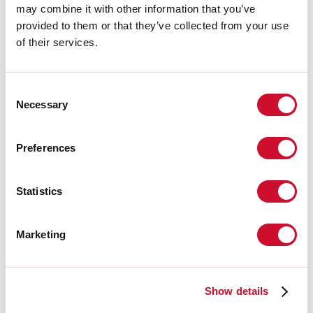
may combine it with other information that you’ve
Fabricado en:
ITALY
provided to them or that they’ve collected from your use
Garantía:
5 años
Peso:
4.4kg
of their services.
Datos técnicos
Consent
Necessary
Selection
IP:
40
Preferences
Download
Statistics
FOTOMETRÍAS
Marketing
EXTRACTO DEL CATÁLOGO
Show details
INSTRUCCIONES DE MONTAJE