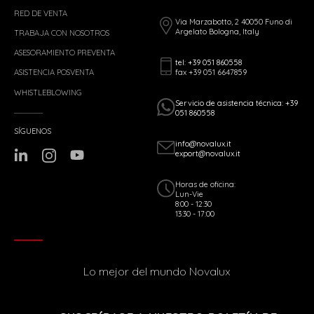
RED DE VENTA
Via Marzabotto, 2 40050 Funo di
Argelato Bologna, Italy
TRABAJA CON NOSOTROS
ASESORAMIENTO PREVENTA
tel: +39 051 860558
fax +39 051 6647859
ASISTENCIA POSVENTA
WHISTLEBLOWING
Servicio de asistencia técnica: +39
051 860558
SÍGUENOS
info@novalux.it
export@novalux.it
Horas de oficina:
Lun-Vie
8:00 - 12:30
13:30 - 17:00
Lo mejor del mundo Novalux